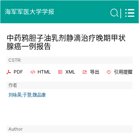
海军军医大学学报
中药鸦胆子油乳剂静滴治疗晚期甲状
腺癌一例报告
CSTR:
PDF
HTML
XML
导出
引用提醒
作者
刘咏英;于慧;魏品康
Author