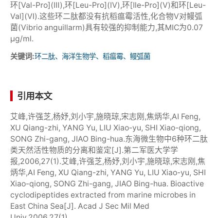
环[Val-Pro](Ⅲ),环[Leu-Pro](Ⅳ),环[Ile-Pro](Ⅴ)和环[Leu-
Val](Ⅵ).这些环二肽都没有抗稻瘟霉活性,化合物Ⅴ对鳗弧
菌(Vibrio anguillarm)具有较强的抑制能力,其MIC为0.07
μg/ml.
关键词:
环二肽、海洋生物学、稻瘟霉、鳗弧菌
引用本文
艾峰,许强芝,杨妤,刘小宇,施晓琼,宋志刚,焦炳华,AI Feng,
XU Qiang-zhi, YANG Yu, LIU Xiao-yu, SHI Xiao-qiong,
SONG Zhi-gang, JIAO Bing-hua.东海微生物中6种环二肽
类天然活性物质的分离和鉴定[J].第二军医大学学
报,2006,27(1).艾峰,许强芝,杨妤,刘小宇,施晓琼,宋志刚,焦
炳华,AI Feng, XU Qiang-zhi, YANG Yu, LIU Xiao-yu, SHI
Xiao-qiong, SONG Zhi-gang, JIAO Bing-hua. Bioactive
cyclodipeptides extracted from marine microbes in
East China Sea[J]. Acad J Sec Mil Med
Univ,2006,27(1).