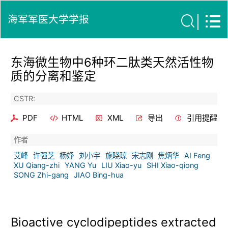
海军军医大学学报
东海微生物中6种环二肽类天然活性物
质的分离和鉴定
CSTR:
PDF
HTML
XML
导出
引用提醒
作者
艾峰
许强芝
杨妤
刘小宇
施晓琼
宋志刚
焦炳华
AI Feng
XU Qiang-zhi
YANG Yu
LIU Xiao-yu
SHI Xiao-qiong
SONG Zhi-gang
JIAO Bing-hua
Bioactive cyclodipeptides extracted