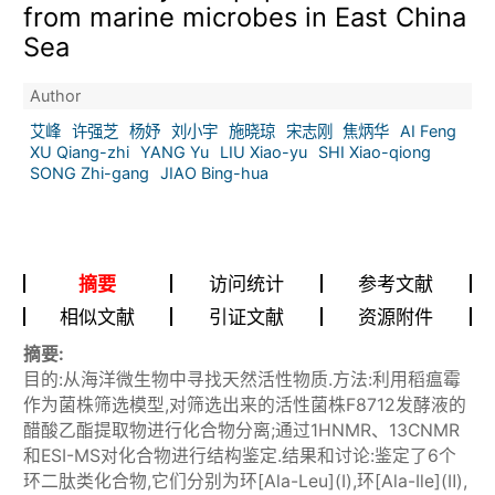
from marine microbes in East China
Sea
Author
艾峰
许强芝
杨妤
刘小宇
施晓琼
宋志刚
焦炳华
AI Feng
XU Qiang-zhi
YANG Yu
LIU Xiao-yu
SHI Xiao-qiong
SONG Zhi-gang
JIAO Bing-hua
摘要
访问统计
参考文献
相似文献
引证文献
资源附件
摘要:
目的:从海洋微生物中寻找天然活性物质.方法:利用稻瘟霉
作为菌株筛选模型,对筛选出来的活性菌株F8712发酵液的
醋酸乙酯提取物进行化合物分离;通过1HNMR、13CNMR
和ESI-MS对化合物进行结构鉴定.结果和讨论:鉴定了6个
环二肽类化合物,它们分别为环[Ala-Leu](Ⅰ),环[Ala-Ile](Ⅱ),