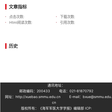
文章指标
点击次数:
下载次数:
Html阅读次数:
引用次数:
历史
通讯地址：
邮政编码：200433
电话：021-81870792
网址：http://xuebao.smmu.edu.cn
E-mail：bxue@smmu.edu
cn
版权所有：《海军军医大学学报》编辑部 ICP: