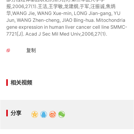
报,2006,27(1).王洁,王学敏,龙建纲,于军,汪振诚,焦炳
华,WANG Jie, WANG Xue-min, LONG Jian-gang, YU
Jun, WANG Zhen-cheng, JIAO Bing-hua. Mitochondria
gene expression in human liver cancer cell line SMMC-
7721[J]. Acad J Sec Mil Med Univ,2006,27(1).
复制
相关视频
分享