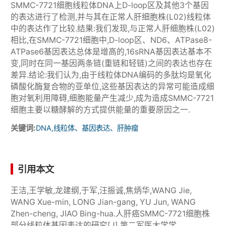
SMMC-7721细胞线粒体DNA上D-loop区及其他3个基因
的表达进行了检测,并与其在正常人肝细胞株(L02)线粒体
中的表达作了比较.结果:我们发现,与正常人肝细胞株(L02)
相比,在SMMC-7721细胞中,D-loop区、ND6、ATPase8-
ATPase6基因表达总体是增高的,16sRNA基因表达基本不
变,同时在同一基因两条链(重链和轻链)之间的表达也存在
差异.结论:我们认为,由于线粒体DNA编码的多肽均是氧化
磷酸化酶复合物的亚单位,这些基因表达的异常可能造成细
胞对氧利用障碍,细胞能量产生减少,成为造成SMMC-7721
细胞主要以糖酵解的方式提供能量的重要原因之一.
关键词:
DNA,线粒体、基因表达、肝肿瘤
引用本文
王洁,王学敏,龙建纲,于军,汪振诚,焦炳华,WANG Jie,
WANG Xue-min, LONG Jian-gang, YU Jun, WANG
Zhen-cheng, JIAO Bing-hua.人肝癌SMMC-7721细胞株
部分线粒体基因表达的研究[J].第二军医大学学