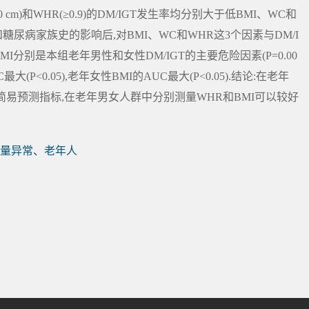
C(≥90 cm)和WHR(≥0.9)的DM/IGT发生率均分别大于低BMI、WC和
动强度和糖尿病家族史的影响后,对BMI、WC和WHR这3个因素与DM/I
BMI分别是本组老年男性和女性DM/IGT的主要危险因素(P=0.00
C最大(P<0.05),老年女性BMI的AUC最大(P<0.05).结论:在老年
好的简易预测指标,在老年男女人群中分别测量WHR和BMI可以较好
量异常、老年人