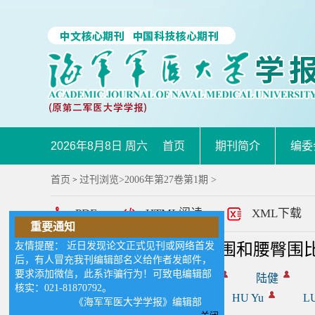
2026年8月8日 周六
首页
期刊简介
编委
首页
过刊浏览
>
2006年第27卷第1期
>
>
PDF
HTML阅读
XML下载
重要通知
友情提醒： 近日发现论文正式见刊或网络首发
老年人体质量指数、腰围和腰臀围
后，有人冒充我刊编辑部名义给作者发邮件，
要求添加微信，此系诈骗行为！可致电编辑部
作者:
邱东鹰
胡予
陆健
核实：021-81870792。
QIU Dong-ying
HU Yu
LU
《海军军医大学学报》编辑部