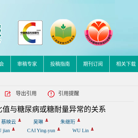
会
审稿专家
投稿指南
期刊订阅
相关下载
导出引用
引用提醒
比值与糖尿病或糖耐量异常的关系
蔡映云
吴琳
朱继珩
 jian
CAI Ying-yun
WU Lin