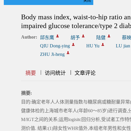
关闭
ZHU Ji-heng
Body mass index, waist-to-hip ratio an
impaired glucose tolerance/type 2 diabe
Author:
邱东鹰
胡予
陆健
蔡
QIU Dong-ying
HU Yu
LU jian
ZHU Ji-heng
|
|
|
|
|
|
|
摘要
访问统计
文章评论
摘要:
目的:确定老年人人体测量指数与糖尿病或糖耐量异常(DM/I
健康体检的上海城市老年人(年龄60～85岁)进行调查,分
M/IGT之间的关系;运用logisitc回归分析,受试者工作
测价值. 结果:(1)除女性WHR值外,本组老年男性和女