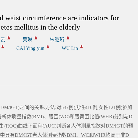
d waist circumference are indicators for
tes mellitus in the elderly
映云
吴琳
朱继珩
CAI Ying-yun
WU Lin
GT)之间的关系.方法:对537例(男性416例,女性121例)参加
析体质量指数(BMI)、腰围(WC)和腰臀围比值(WHR)分别与D
特性 (ROC)曲线下面积(AUC)判断各人体测量指数对DM/IGT的预
性中具有DM/IGT者人体测量指数BMI、WC和WHR均高于非D