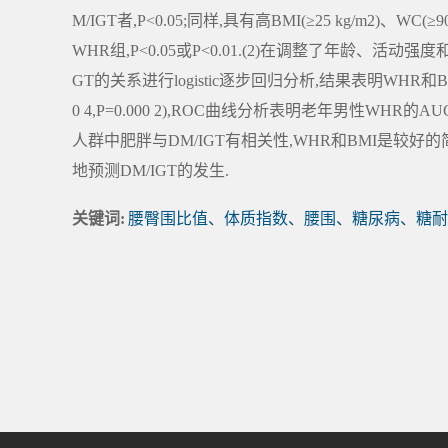
M/IGT者,P<0.05;同样,具有高BMI(≥25 kg/m2)、W
WHR组,P<0.05或P<0.01.(2)在调整了年龄、活
GT的关系进行logistic逐步回归分析,结果表明WHR和
0 4,P=0.000 2),ROC曲线分析表明老年男性WHR的AU
人群中肥胖与DM/IGT有相关性,WHR和BMI是较
地预测DM/IGT的发生.
关键词:
腰臀围比值、体质指数、腰围、糖尿病、糖耐