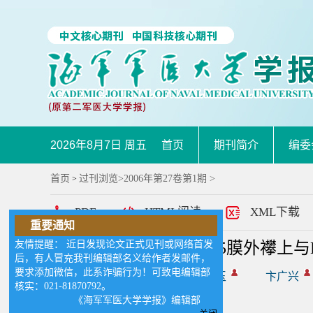
2026年8月7日 周五
首页
期刊简介
编委
首页
过刊浏览
>
2006年第27卷第1期
>
>
PDF
HTML阅读
XML下载
重要通知
友情提醒： 近日发现论文正式见刊或网络首发
利用定点突变研究CCR5膜外襻上与HI
后，有人冒充我刊编辑部名义给作者发邮件，
要求添加微信，此系诈骗行为！可致电编辑部
作者:
道书艳
郭葆玉
卞广兴
核实：021-81870792。
BIAN Guang-xing
《海军军医大学学报》编辑部