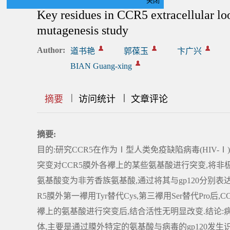
关闭
Key residues in CCR5 extracellular lo
mutagenesis study
Author:
道书艳
郭葆玉
卞广兴
BIAN Guang-xing
|
|
|
|
|
|
|
摘要
访问统计
文章评论
摘要:
目的:研究CCR5在作为Ⅰ型人类免疫缺陷病毒(HIV-
突变对CCR5膜外各襻上的某些氨基酸进行突变,将非
氨基酸变为非芳香族氨基酸,通过将其与gp120分别表
R5膜外第一襻用Tyr替代Cys,第三襻用Ser替代Pro
襻上的氨基酸进行突变后,结合活性无明显改变.结论:
体,主要是通过膜外特定的氨基酸与病毒的gp120发生