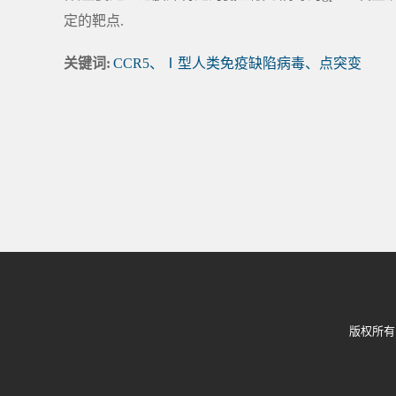
定的靶点.
关键词:
CCR5、Ⅰ型人类免疫缺陷病毒、点突变
版权所有