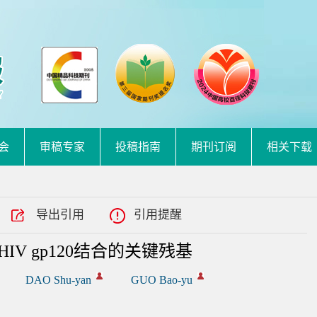
会
审稿专家
投稿指南
期刊订阅
相关下载
导出引用
引用提醒
V gp120结合的关键残基
DAO Shu-yan
GUO Bao-yu