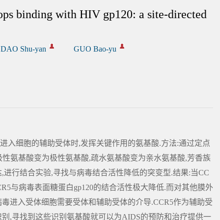
ops binding with HIV gp120: a site-directed
DAO Shu-yan
GUO Bao-yu
Ⅰ)进入细胞的辅助受体时,发挥关键作用的氨基酸.方法:通过定点
极性氨基酸变为极性氨基酸,疏水氨基酸变为亲水氨基酸,芳香族
达,进行结合实验,寻找与病毒结合活性降低的突变型.结果:当CC
后,CCR5与病毒表面糖蛋白gp120的结合活性极大降低.而对其他膜外
病毒进入受体细胞需要受体和辅助受体的介导.CCR5作为辅助受
识别,寻找到这些识别氨基酸就可以为AIDS的预防和治疗提供一