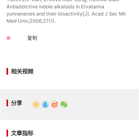
Antiaddictive indole alkaloids in Ervatamia
yunnanensis and their bioactivity[J]. Acad J Sec Mil
Med Univ,2006,27(1).
复制
相关视频
分享
文章指标