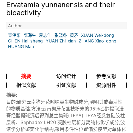
Ervatamia yunnanensis and their
bioactivity
Author
宣伟东
陈海生
袁志仙
张晓冬
黄矛
XUAN Wei-dong
CHEN Hai-sheng
YUAN Zhi-xian
ZHANG Xiao-dong
HUANG Mao
摘要
访问统计
参考文献
相似文献
引证文献
资源附件
摘要:
目的:研究云南狗牙花吲哚类生物碱成分,阐明其戒毒活性
的物质基础.方法:云南狗牙花茎枝粉末的95％乙醇提取浸
膏经酸提碱沉后得到总生物碱(TEYA),TEYA经反复硅胶柱
层析、Sephadex LH20 凝胶柱层析分离纯化化学成分,波
谱学分析鉴定化学结构,采用条件性位置偏爱模型对单体化