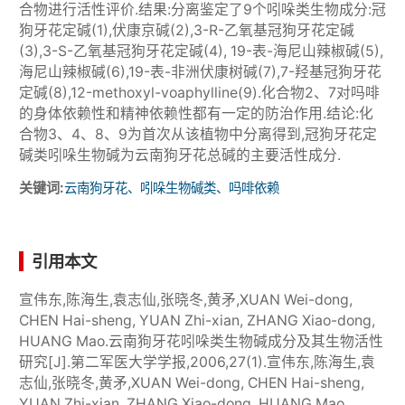
合物进行活性评价.结果:分离鉴定了9个吲哚类生物成分:冠
狗牙花定碱(1),伏康京碱(2),3-R-乙氧基冠狗牙花定碱
(3),3-S-乙氧基冠狗牙花定碱(4), 19-表-海尼山辣椒碱(5),
海尼山辣椒碱(6),19-表-非洲伏康树碱(7),7-羟基冠狗牙花
定碱(8),12-methoxyl-voaphylline(9).化合物2、7对吗啡
的身体依赖性和精神依赖性都有一定的防治作用.结论:化
合物3、4、8、9为首次从该植物中分离得到,冠狗牙花定
碱类吲哚生物碱为云南狗牙花总碱的主要活性成分.
关键词:
云南狗牙花、吲哚生物碱类、吗啡依赖
引用本文
宣伟东,陈海生,袁志仙,张晓冬,黄矛,XUAN Wei-dong,
CHEN Hai-sheng, YUAN Zhi-xian, ZHANG Xiao-dong,
HUANG Mao.云南狗牙花吲哚类生物碱成分及其生物活性
研究[J].第二军医大学学报,2006,27(1).宣伟东,陈海生,袁
志仙,张晓冬,黄矛,XUAN Wei-dong, CHEN Hai-sheng,
YUAN Zhi-xian, ZHANG Xiao-dong, HUANG Mao.