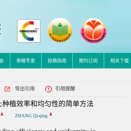
会
审稿专家
投稿指南
期刊订阅
相关下载
导出引用
引用提醒
上种植效率和均匀性的简单方法
ZHANG Qi-qing