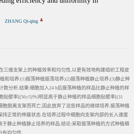
eding efficiency and uniformity in
ZHANG Qi-qing
在三维支架上的种植效率和均匀性,以更有效地构建组织工程皮
培养:(1)振荡种植振荡培养;(2)振荡种植静止培养;(3)静止种
数分析.结果:细胞加入24 h后振荡种植的样品比静止种植的样
率[(56±5)％]明显高于静止种植的样品细胞贴壁率[(31
过程中细胞脱离支架而死亡,因此放弃了这些样品的继续培养.振荡种植
保持正常的伸展状态.在培养过程中细胞向支架内部的长入速度
于静止种植静止培养的样品.结论:采取振荡种植的方式种植细
布均匀性.