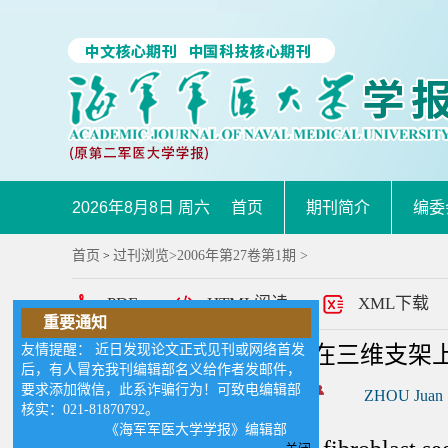
2026年8月8日 周六
首页
期刊简介
编委
首页
过刊浏览
>
2006年第27卷第1期
>
>
PDF
HTML阅读
XML下载
重要通知
友情提醒： 近日发现论文正式见刊或网络首发
一种可提高成纤维细胞在三维支架
后，有人冒充我刊编辑部名义给作者发邮件，
要求添加微信，此系诈骗行为！可致电编辑部
作者:
周娟
张其清
ZHOU Juan
核实：021-81870792。
《海军军医大学学报》编辑部