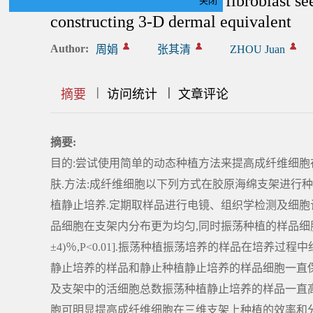
A simple way to improve fibroblast se
关闭
constructing 3-D dermal equivalent
Author:
周娟
张其清
ZHOU Juan
|
|
|
|
|
|
|
摘要
访问统计
文章评论
摘要:
目的:尝试使用简单的动态种植方法来提高成纤维细胞
肤.方法:成纤维细胞以下列方式在胶原海绵支架进行种植和
植静止培养.定期取样品进行电镜、组织学检测及细胞计
品细胞在支架内分布更为均匀,同时振荡种植的样品细胞贴壁
±4)％,P<0.01].振荡种植振荡培养的样品在培养
静止培养的样品和静止种植静止培养的样品细胞一直
及支架中的活细胞总数振荡种植静止培养的样品一直高
胞可明显提高成纤维细胞在三维支架上种植的效率和分