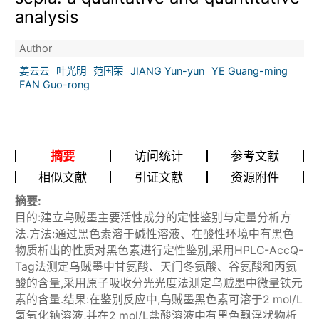
analysis
Author
姜云云
叶光明
范国荣
JIANG Yun-yun
YE Guang-ming
FAN Guo-rong
摘要
访问统计
参考文献
相似文献
引证文献
资源附件
摘要:
目的:建立乌贼墨主要活性成分的定性鉴别与定量分析方
法.方法:通过黑色素溶于碱性溶液、在酸性环境中有黑色
物质析出的性质对黑色素进行定性鉴别,采用HPLC-AccQ-
Tag法测定乌贼墨中甘氨酸、天门冬氨酸、谷氨酸和丙氨
酸的含量,采用原子吸收分光光度法测定乌贼墨中微量铁元
素的含量.结果:在鉴别反应中,乌贼墨黑色素可溶于2 mol/L
氢氧化钠溶液,并在2 mol/L盐酸溶液中有黑色飘浮状物析