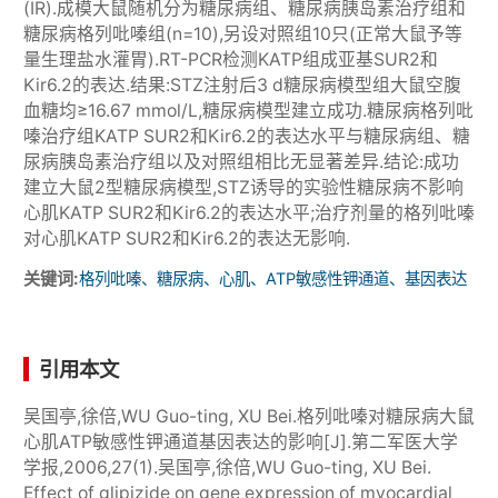
(IR).成模大鼠随机分为糖尿病组、糖尿病胰岛素治疗组和
糖尿病格列吡嗪组(n=10),另设对照组10只(正常大鼠予等
量生理盐水灌胃).RT-PCR检测KATP组成亚基SUR2和
Kir6.2的表达.结果:STZ注射后3 d糖尿病模型组大鼠空腹
血糖均≥16.67 mmol/L,糖尿病模型建立成功.糖尿病格列吡
嗪治疗组KATP SUR2和Kir6.2的表达水平与糖尿病组、糖
尿病胰岛素治疗组以及对照组相比无显著差异.结论:成功
建立大鼠2型糖尿病模型,STZ诱导的实验性糖尿病不影响
心肌KATP SUR2和Kir6.2的表达水平;治疗剂量的格列吡嗪
对心肌KATP SUR2和Kir6.2的表达无影响.
关键词:
格列吡嗪、糖尿病、心肌、ATP敏感性钾通道、基因表达
引用本文
吴国亭,徐倍,WU Guo-ting, XU Bei.格列吡嗪对糖尿病大鼠
心肌ATP敏感性钾通道基因表达的影响[J].第二军医大学
学报,2006,27(1).吴国亭,徐倍,WU Guo-ting, XU Bei.
Effect of glipizide on gene expression of myocardial