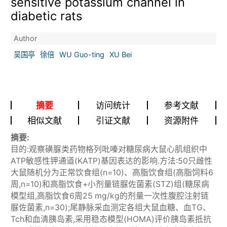
sensitive potassium channel in
diabetic rats
Author
吴国亭
徐倍
WU Guo-ting
XU Bei
摘要
访问统计
参考文献
相似文献
引证文献
资源附件
摘要:
目的:观察磺脲类药物格列吡嗪对糖尿病大鼠心肌组织中
ATP敏感性钾通道(KATP)基因表达的影响.方法:50只雌性
大鼠随机分为正常饮食组(n=10)、高脂饮食组(高脂饲料6
周,n=10)和高脂饮食+小剂量链脲佐菌素(STZ)组(糖尿病
模型组,高脂饮食6周25 mg/kg的剂量一次性腹腔注射链
脲佐菌素,n=30);尾静脉采血测定各组大鼠血糖、血TG、
Tch和血清胰岛素,采用稳态模型(HOMA)评价胰岛素抵抗