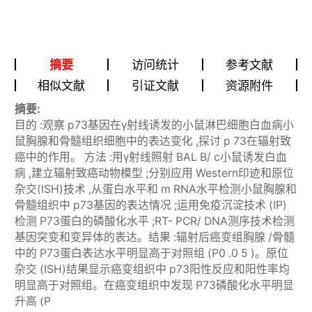
摘要
访问统计
参考文献
相似文献
引证文献
资源附件
摘要:
目的 :观察 p73基因在γ射线诱发的小鼠淋巴细胞白血病小
鼠胸腺和骨髓组织细胞中的表达变化 ,探讨 p 73在辐射致
癌中的作用。 方法 :用γ射线照射 BAL B/ c小鼠诱发白血
病 ,建立辐射致癌动物模型 ;分别应用 Western印迹和原位
杂交(ISH)技术 ,从蛋白水平和 m RNA水平检测小鼠胸腺和
骨髓组织中 p73基因的表达情况 ;运用免疫沉淀技术 (IP)
检测 P73蛋白的磷酸化水平 ;RT- PCR/ DNA测序技术检测
基因突变和变异体的表达。结果 :辐射后癌变组胸腺 /骨髓
中的 P73蛋白表达水平明显高于对照组 (P0 .0 5 )。原位
杂交 (ISH)结果显示癌变组织中 p73阳性反应和阳性率均
明显高于对照组。在癌变组织中发现 P73磷酸化水平明显
升高 (P