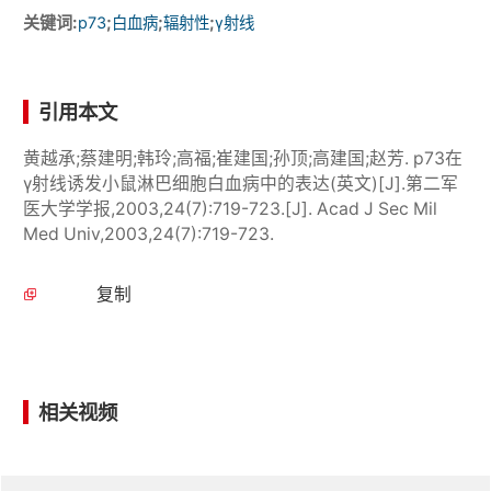
关键词:
;
;
;
p73
白血病
辐射性
γ射线
引用本文
黄越承;蔡建明;韩玲;高福;崔建国;孙顶;高建国;赵芳. p73在
γ射线诱发小鼠淋巴细胞白血病中的表达(英文)[J].第二军
医大学学报,2003,24(7):719-723.[J]. Acad J Sec Mil
Med Univ,2003,24(7):719-723.
复制
相关视频