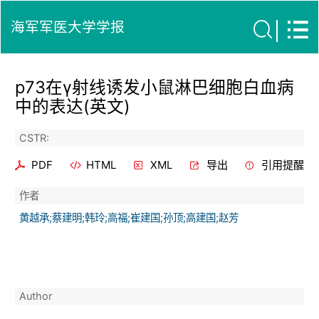
海军军医大学学报
p73在γ射线诱发小鼠淋巴细胞白血病
中的表达(英文)
CSTR:
PDF
HTML
XML
导出
引用提醒
作者
黄越承;蔡建明;韩玲;高福;崔建国;孙顶;高建国;赵芳
Author