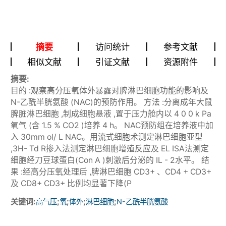
摘要
访问统计
参考文献
相似文献
引证文献
资源附件
摘要:
目的 :观察高分压氧体外暴露对脾淋巴细胞功能的影响及
N-乙酰半胱氨酸 (NAC)的预防作用。 方法 :分离成年大鼠
脾脏淋巴细胞 ,制成细胞悬液 ,置于压力舱内以 4 0 0 k Pa
氧气 (含 1.5 % CO2 )培养 4 h。 NAC预防组在培养液中加
入 30mm ol/ L NAC。用流式细胞术测定淋巴细胞亚型
,3H- Td R掺入法测定淋巴细胞增殖反应及 EL ISA法测定
细胞经刀豆球蛋白(Con A )刺激后分泌的 IL - 2水平。 结
果 :经高分压氧处理后 ,脾淋巴细胞 CD3+ 、CD4 + CD3+
及 CD8+ CD3+ 比例均显著下降(P
关键词:
;
;
;
;
高气压
氧
体外
淋巴细胞
N-乙酰半胱氨酸