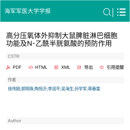
海军军医大学学报
高分压氧体外抑制大鼠脾脏淋巴细胞
功能及N-乙酰半胱氨酸的预防作用
CSTR:
PDF
HTML
XML
导出
引用提醒
作者
徐伟刚;郭明珠;陶恒沂;李润平;吴海生;孙学军;蒋春雷
Author