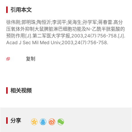
引用本文
徐伟刚;郭明珠;陶恒沂;李润平;吴海生;孙学军;蒋春雷.高分
压氧体外抑制大鼠脾脏淋巴细胞功能及N-乙酰半胱氨酸的
预防作用[J].第二军医大学学报,2003,24(7):756-758.[J].
Acad J Sec Mil Med Univ,2003,24(7):756-758.
复制
相关视频
分享