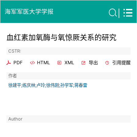
海军军医大学学报
血红素加氧酶与氧惊厥关系的研究
CSTR:
PDF
HTML
XML
导出
引用提醒
作者
徐建平;练庆林;卢玲;徐伟刚;孙学军;蒋春雷
Author