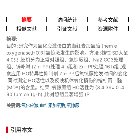
摘要
访问统计
参考文献
相似文献
引证文献
资源附件
摘要:
目的 :研究作为氧化应激蛋白的血红素加氧酶 (hem e
oxygenase,HO)对氧惊厥发生的影响。方法 :雄性 SD大鼠
4 0只 ,随机分为正常对照组、氧惊厥组、Na2 CO3处理
组、锌卟啉 (Zn- PP)处理 4 h组和 Zn- PP处理 16 h组 ,观
察应用 HO特异性抑制剂 Zn- PP后氧惊厥始发时间的变化
,同时测定 HO活性以及反映机体氧化损伤的指标丙二醛
(MDA)的含量。结果 :氧惊厥组 HO活性为 (3.4 36± 0 .4
90 )μm ol/ (g· h) ,比对照组显著增强 (P
关键词:
;
;
氧化应激
血红素加氧酶
氧惊厥
引用本文