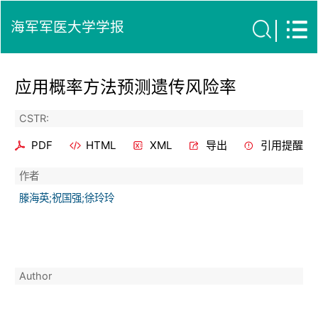
海军军医大学学报
应用概率方法预测遗传风险率
CSTR:
PDF
HTML
XML
导出
引用提醒
作者
滕海英;祝国强;徐玲玲
Author