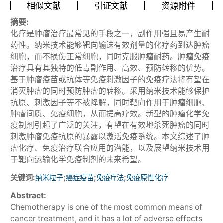
相似文献
引证文献
资源附件
摘要:
化疗是肿瘤治疗最常见的手段之一，副作用强且易产生耐
药性。纳米技术能够靶向输送有效剂量的化疗药到达肿瘤
细胞，而不损伤正常细胞，同时克服肿瘤耐药。肿瘤免疫
治疗具有其独特的低毒副作用、高效、预防转移的优势。
基于肿瘤疫苗或抗体等免疫刺激因子的免疫疗法将有望在
消灭肿瘤的同时预防肿瘤的转移。采用纳米技术能够保护
抗原、刺激因子等不被降解，同时靶向作用于肿瘤细胞、
肿瘤间质、免疫细胞，从而提高疗效。新型的肿瘤化学免
疫制剂引起了广泛的关注，有望在有效地杀死肿瘤的同时
刺激肿瘤免疫抗原的暴露以激活免疫系统。本文综述了肿
瘤化疗、免疫治疗联合应用的潜能，以及展望纳米技术用
于靶向运输化学免疫制剂的未来希望。
关键词:
;
;
;
纳米粒子
癌症疫苗
免疫疗法
免疫原性化疗
Abstract:
Chemotherapy is one of the most common means of
cancer treatment, and it has a lot of adverse effects