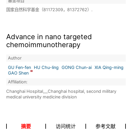
基金项目
国家自然科学基金（81172309，81372762）.
Advance in nano targeted
chemoimmunotherapy
Author
GU Fen-fen
HU Chu-ling
GONG Chun-ai
XIA Qing-ming
GAO Shen
Affiliation:
Changhai Hospital,,,,Changhai hospital, second military
medical university medicine division
摘要
访问统计
参考文献