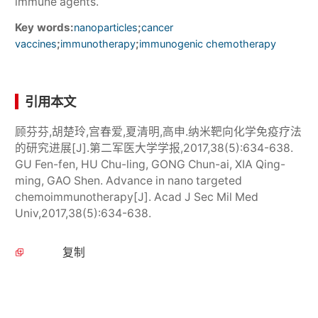
immune agents.
Key words:
;
nanoparticles
cancer
;
;
vaccines
immunotherapy
immunogenic chemotherapy
引用本文
顾芬芬,胡楚玲,宫春爱,夏清明,高申.纳米靶向化学免疫疗法
的研究进展[J].第二军医大学学报,2017,38(5):634-638.
GU Fen-fen, HU Chu-ling, GONG Chun-ai, XIA Qing-
ming, GAO Shen. Advance in nano targeted
chemoimmunotherapy[J]. Acad J Sec Mil Med
Univ,2017,38(5):634-638.
复制