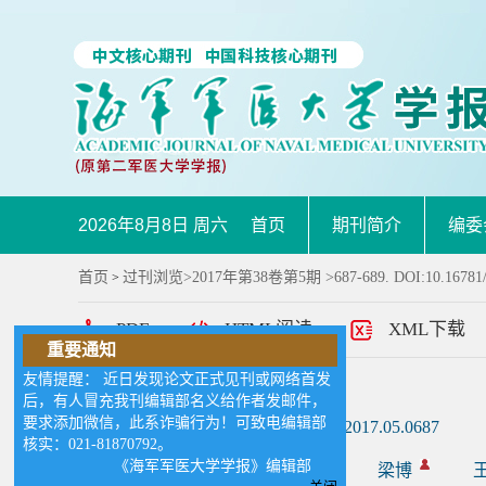
2026年8月8日 周六
首页
期刊简介
编委
首页
过刊浏览
>
2017年第38卷第5期
>687-689. DOI:10.16781/
>
PDF
HTML阅读
XML下载
重要通知
友情提醒： 近日发现论文正式见刊或网络首发
肝脏囊尾蚴病1例报告
后，有人冒充我刊编辑部名义给作者发邮件，
要求添加微信，此系诈骗行为！可致电编辑部
DOI:
10.16781/j.0258-879x.2017.05.0687
核实：021-81870792。
《海军军医大学学报》编辑部
作者:
吴鹏
方路
梁博