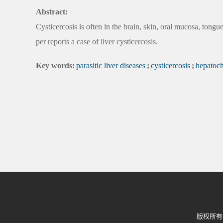
Abstract:
Cysticercosis is often in the brain, skin, oral mucosa, tongue
per reports a case of liver cysticercosis.
Key words:
parasitic liver diseases
;
cysticercosis
;
hepatoc
版权所有