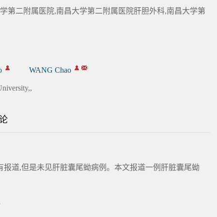
学第二附属医院,南昌大学第二附属医院肝胆外科,南昌大学第
o
WANG Chao
niversity,,
论
有报道,但是未见肝脏囊尾蚴病例。本文报道一例肝脏囊尾蚴
诊