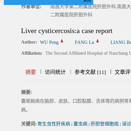
关闭
作者单位:
南昌大学第二附属医院肝胆外科,南昌大
二附属医院肝胆外科
Liver cysticercosis:a case report
Author:
WU Peng
FANG Lu
LIANG B
Affiliation:
The Second Affiliated Hospital of Nanchang U
|
|
|
|
|
|
|
摘要
访问统计
参考文献 [11]
文章评
摘要:
囊尾蚴病在脑部、皮肤、口腔黏膜、舌体等的病例常
病。
关键词:
寄生虫性肝疾病
;
囊虫病
;
肝胆管细胞癌
;
误