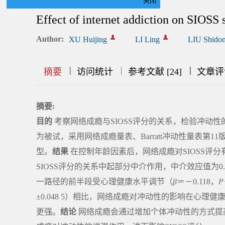
关闭
Effect of internet addiction on SIOSS
Author:
XU Huijing
LI Ling
LIU Shido
|
|
|
|
|
|
|
摘要
访问统计
参考文献 [24]
文章评
摘要:
目的
考察网络成瘾与SIOSS评分的关系，检验冲动
为被试，采用网络成瘾量表、Barratt冲动性量表第1
型。
结果
在控制年龄因素后，网络成瘾对SIOSS评
SIOSS评分的关系中起部分中介作用，中介效应值为0.0
一路径的前半段受心理健康水平调节（
β
＝－0.118，
P
±0.048 5）相比，网络成瘾对冲动性的影响在心理健康水
更强。
结论
网络成瘾会通过增加个体冲动性的方式提高