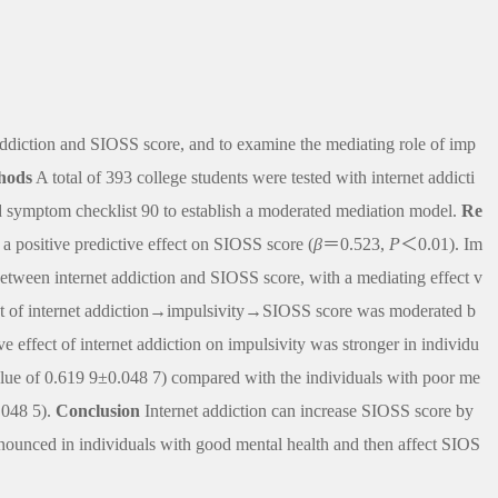
 addiction and SIOSS score, and to examine the mediating role of imp
hods
A total of 393 college students were tested with internet addicti
nd symptom checklist 90 to establish a moderated mediation model.
Re
 a positive predictive effect on SIOSS score (
β
＝0.523,
P
＜0.01). Im
p between internet addiction and SIOSS score, with a mediating effect v
ffect of internet addiction→impulsivity→SIOSS score was moderated b
 effect of internet addiction on impulsivity was stronger in individu
 value of 0.619 9±0.048 7) compared with the individuals with poor me
0.048 5).
Conclusion
Internet addiction can increase SIOSS score by
ronounced in individuals with good mental health and then affect SIOS