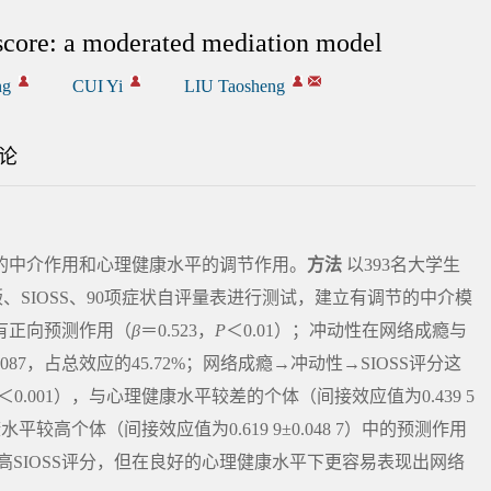
 score: a moderated mediation model
ng
CUI Yi
LIU Taosheng
论
性的中介作用和心理健康水平的调节作用。
方法
以393名大学生
1版、SIOSS、90项症状自评量表进行测试，建立有调节的中介模
分有正向预测作用（
β
＝0.523，
P
＜0.01）；冲动性在网络成瘾与
87，占总效应的45.72%；网络成瘾→冲动性→SIOSS评分这
＜0.001），与心理健康水平较差的个体（间接效应值为0.439 5
平较高个体（间接效应值为0.619 9±0.048 7）中的预测作用
SIOSS评分，但在良好的心理健康水平下更容易表现出网络