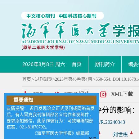
2026年8月8日 周六
首页
期刊简介
编委
首页
过刊浏览
>
2025年第46卷第4期
>550-554. DOI:10.16781
>
PDF
HTML阅读
XML下载
重要通知
友情提醒： 近日发现论文正式见刊或网络首发
网络成瘾倾向对SIOSS评分的影响
后，有人冒充我刊编辑部名义给作者发邮件，
要求添加微信，此系诈骗行为！可致电编辑部
DOI:
10.16781/j.CN31-2187/R.20240343
核实：021-81870792。
《海军军医大学学报》编辑部
作者:
许惠静
李玲
刘世栋