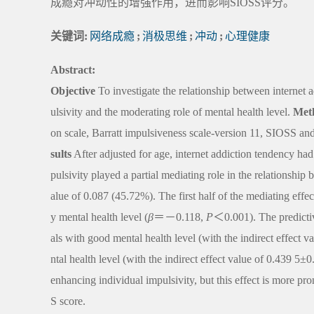
成瘾对冲动性的增强作用，进而影响SIOSS评分。
关键词:
网络成瘾
;
消极思维
;
冲动
;
心理健康
Abstract:
Objective
To investigate the relationship between internet
ulsivity and the moderating role of mental health level.
Met
on scale, Barratt impulsiveness scale-version 11, SIOSS a
sults
After adjusted for age, internet addiction tendency had
pulsivity played a partial mediating role in the relationshi
alue of 0.087 (45.72%). The first half of the mediating e
y mental health level (
β
＝－0.118,
P
＜0.001). The predictive
als with good mental health level (with the indirect effect
ntal health level (with the indirect effect value of 0.439 5±
enhancing individual impulsivity, but this effect is more p
S score.