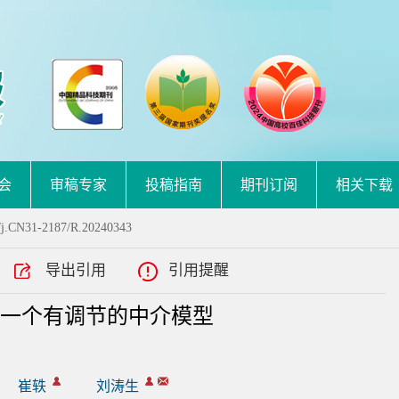
会
审稿专家
投稿指南
期刊订阅
相关下载
/j.CN31-2187/R.20240343
导出引用
引用提醒
：一个有调节的中介模型
崔轶
刘涛生