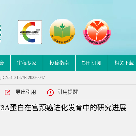
会
审稿专家
投稿指南
期刊订阅
相关下载
/j.CN31-2187/R.20220047
导出引用
引用提醒
样3A蛋白在宫颈癌进化发育中的研究进展