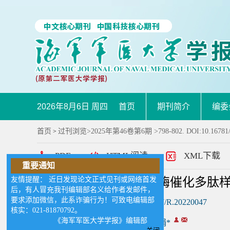
2026年8月6日 周四
首页
期刊简介
编委
首页
过刊浏览
>
2025年第46卷第6期
>798-802. DOI:10.16781
>
PDF
HTML阅读
XML下载
重要通知
友情提醒： 近日发现论文正式见刊或网络首发
载脂蛋白B mRNA编辑酶催化多肽
后，有人冒充我刊编辑部名义给作者发邮件，
要求添加微信，此系诈骗行为！可致电编辑部
DOI:
10.16781/j.CN31-2187/R.20220047
核实：021-81870792。
《海军军医大学学报》编辑部
作者:
贺海威
徐明娟*