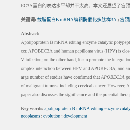
EC3A蛋白的表达水平却并不太高。本文还展望了宫颈
关键词:
载脂蛋白B mRNA编辑酶催化多肽样3A
;
宫颈
Abstract:
Apolipoprotein B mRNA editing enzyme catalytic polypepti
cer. APOBEC3A and human papilloma virus (HPV) is close
V infection; on the other hand, it can promote the integrat
omplex interaction between HPV and APOBEC3A, and analyz
arge number of studies have confirmed that
APOBEC3A
ge
of malignant tumors, including cervical cancer. However, AP
paper also discusses the significance and the potential the
Key words:
apolipoprotein B mRNA editing enzyme catalyt
neoplasms
;
evolution
;
development