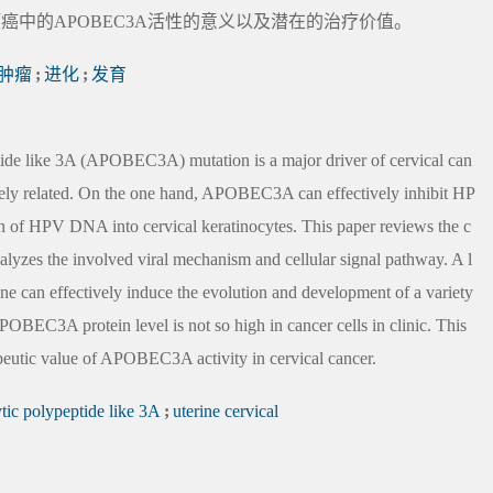
癌中的APOBEC3A活性的意义以及潜在的治疗价值。
肿瘤
;
进化
;
发育
de like 3A (APOBEC3A) mutation is a major driver of cervical can
ly related. On the one hand, APOBEC3A can effectively inhibit HP
ion of HPV DNA into cervical keratinocytes. This paper reviews the c
es the involved viral mechanism and cellular signal pathway. A l
ne can effectively induce the evolution and development of a variety
OBEC3A protein level is not so high in cancer cells in clinic. This
rapeutic value of APOBEC3A activity in cervical cancer.
ic polypeptide like 3A
;
uterine cervical