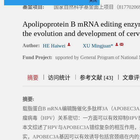
关闭
基金项目:
国家自然科学基金面上项目（817702069
Apolipoprotein B mRNA editing enzyme
the evolution and development of cervi
Author:
HE Haiwei
XU Mingjuan*
Fund Project:
upported by General Program of National 
|
|
|
|
|
|
|
摘要
访问统计
参考文献 [43]
文章评
摘要:
载脂蛋白B mRNA编辑酶催化多肽样3A（APOBEC
瘤病毒（HPV）关系密切：一方面可以有效抑制HPV
本文综述了HPV与APOBEC3A错综复杂的相互作
实，APOBEC3A基因可以有效诱导包括宫颈癌在内