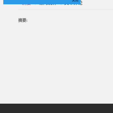
关闭
|
|
|
|
|
|
|
摘要
访问统计
文章评论
摘要: