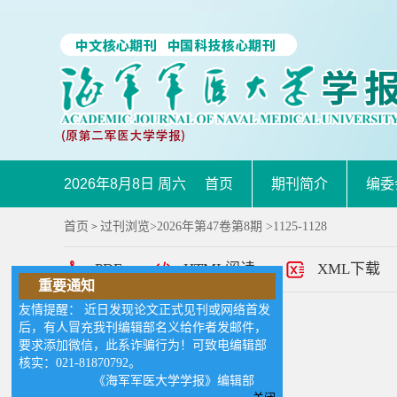
2026年8月8日 周六
首页
期刊简介
编委
首页
过刊浏览
>
2026年第47卷第8期
>1125-1128
>
PDF
HTML阅读
XML下载
重要通知
友情提醒： 近日发现论文正式见刊或网络首发
目录
后，有人冒充我刊编辑部名义给作者发邮件，
要求添加微信，此系诈骗行为！可致电编辑部
作者:
核实：021-81870792。
《海军军医大学学报》编辑部