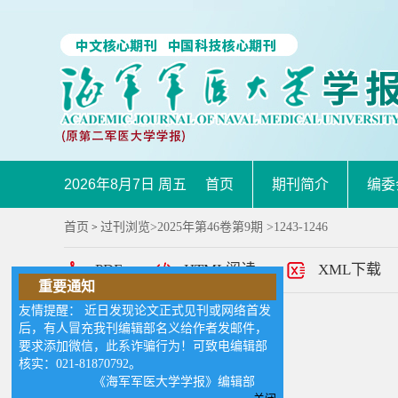
2026年8月7日 周五
首页
期刊简介
编委
首页
过刊浏览
>
2025年第46卷第9期
>1243-1246
>
PDF
HTML阅读
XML下载
重要通知
友情提醒： 近日发现论文正式见刊或网络首发
目录
后，有人冒充我刊编辑部名义给作者发邮件，
要求添加微信，此系诈骗行为！可致电编辑部
作者:
核实：021-81870792。
《海军军医大学学报》编辑部