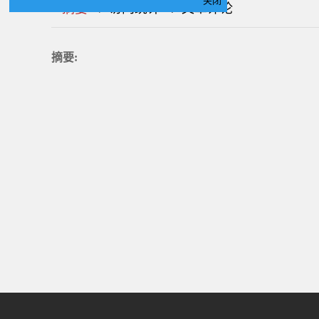
关闭
|
|
|
|
|
|
|
摘要
访问统计
文章评论
摘要: