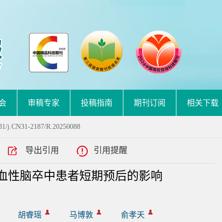
会
审稿专家
投稿指南
期刊订阅
相关下载
81/j.CN31-2187/R.20250088
导出引用
引用提醒
血性脑卒中患者短期预后的影响
胡睿瑶
马博敦
俞孝天