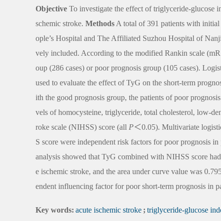
Objective
To investigate the effect of triglyceride-glucose i
schemic stroke.
Methods
A total of 391 patients with init
ople’s Hospital and The Affiliated Suzhou Hospital of Nanj
vely included. According to the modified Rankin scale (mRS
oup (286 cases) or poor prognosis group (105 cases). Logist
used to evaluate the effect of TyG on the short-term prognosi
ith the good prognosis group, the patients of poor prognosis 
vels of homocysteine, triglyceride, total cholesterol, low-de
roke scale (NIHSS) score (all
P
＜0.05). Multivariate logis
S score were independent risk factors for poor prognosis in p
analysis showed that TyG combined with NIHSS score had goo
e ischemic stroke, and the area under curve value was 0.79
endent influencing factor for poor short-term prognosis in pa
Key words:
acute ischemic stroke
;
triglyceride-glucose in