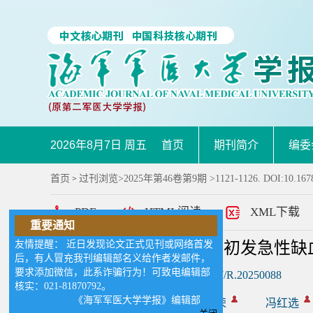
2026年8月7日 周五
首页
期刊简介
编委
首页
过刊浏览
>
2025年第46卷第9期
>1121-1126. DOI:10.167
>
PDF
HTML阅读
XML下载
重要通知
友情提醒： 近日发现论文正式见刊或网络首发
甘油三酯-葡萄糖指数对初发急性缺
后，有人冒充我刊编辑部名义给作者发邮件，
要求添加微信，此系诈骗行为！可致电编辑部
DOI:
10.16781/j.CN31-2187/R.20250088
核实：021-81870792。
《海军军医大学学报》编辑部
作者:
王景峰
徐勤荣
冯红选