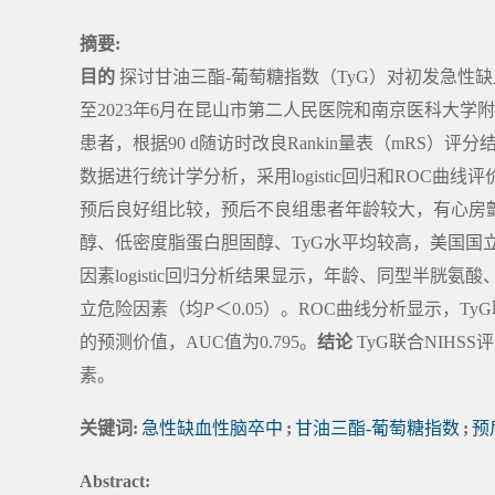
摘要:
目的
探讨甘油三酯-葡萄糖指数（TyG）对初发急性
至2023年6月在昆山市第二人民医院和南京医科大学
患者，根据90 d随访时改良Rankin量表（mRS）
数据进行统计学分析，采用logistic回归和ROC曲
预后良好组比较，预后不良组患者年龄较大，有心房
醇、低密度脂蛋白胆固醇、TyG水平均较高，美国国立
因素logistic回归分析结果显示，年龄、同型半胱氨
立危险因素（均
P
＜0.05）。ROC曲线分析显示，T
的预测价值，AUC值为0.795。
结论
TyG联合NIH
素。
关键词:
急性缺血性脑卒中
;
甘油三酯-葡萄糖指数
;
预
Abstract: