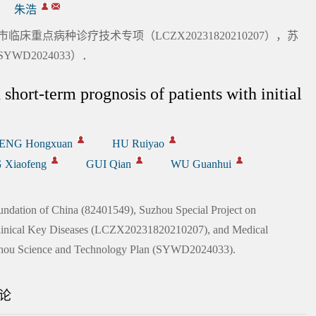
朱浩
临床重点病种诊疗技术专项（LCZX20231820210207），苏
D2024033）．
 short-term prognosis of patients with initial
ENG Hongxuan
HU Ruiyao
Xiaofeng
GUI Qian
WU Guanhui
undation of China (82401549), Suzhou Special Project on
Clinical Key Diseases (LCZX20231820210207), and Medical
Suzhou Science and Technology Plan (SYWD2024033).
论