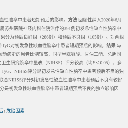
缺血性脑卒中患者短期预后的影响。
方法
回顾性纳入2020年6月
附属苏州医院神经内科住院治疗的391例初发急性缺血性脑卒中
评分结果分为预后良好组（286例）和预后不良组（105例）。对两组
线评价TyG对初发急性缺血性脑卒中患者短期预后的影响。
结果
与
颤动病史的患者比例较高，同型半胱氨酸、甘油三酯、总胆固
卫生研究院卒中量表（NIHSS）评分较高（均
P
＜0.05）。多
酸、TyG、NIHSS评分是初发急性缺血性脑卒中患者预后不良的独
yG联合NIHSS评分对初发急性缺血性脑卒中患者预后不良有较好
SS评分是初发急性缺血性脑卒中患者短期预后不良的独立影响因
后
;
危险因素