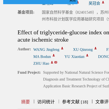
关闭
董晓峰
桂千
吴冠会
基金项目:
国家自然科学基金（82401549），苏州市
州市科技计划医学应用基础研究项目（SYW
Effect of triglyceride-glucose index on
acute ischemic stroke
Author:
WANG Jingfeng
XU Qinrong
F
MA Bodun
YU Xiaotian
DONG 
ZHU Hao
Fund Project:
Supported by National Natural Science Fo
Diagnosis and Treatment Technology of 
Application Basic Research Project of 
|
|
|
|
|
|
|
摘要
访问统计
参考文献 [18]
文章评