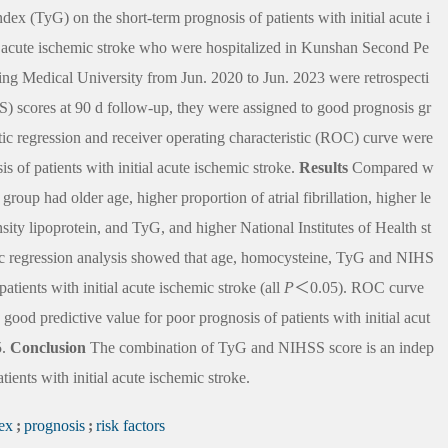
ndex (TyG) on the short-term prognosis of patients with initial acute i
ial acute ischemic stroke who were hospitalized in Kunshan Second Pe
ing Medical University from Jun. 2020 to Jun. 2023 were retrospecti
) scores at 90 d follow-up, they were assigned to good prognosis gr
ic regression and receiver operating characteristic (ROC) curve were
s of patients with initial acute ischemic stroke.
Results
Compared w
group had older age, higher proportion of atrial fibrillation, higher le
nsity lipoprotein, and TyG, and higher National Institutes of Health st
tic regression analysis showed that age, homocysteine, TyG and NIHS
atients with initial acute ischemic stroke (all
P
＜0.05). ROC curve
d predictive value for poor prognosis of patients with initial acut
5.
Conclusion
The combination of TyG and NIHSS score is an indep
tients with initial acute ischemic stroke.
dex
;
prognosis
;
risk factors