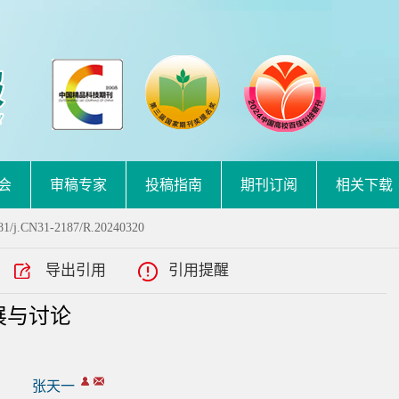
会
审稿专家
投稿指南
期刊订阅
相关下载
81/j.CN31-2187/R.20240320
导出引用
引用提醒
展与讨论
张天一