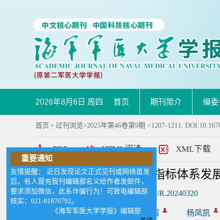
2026年8月6日 周四
首页
期刊简介
编委
首页
过刊浏览
>
2025年第46卷第9期
>1207-1211. DOI:10.167
>
PDF
HTML阅读
XML下载
重要通知
友情提醒： 近日发现论文正式见刊或网络首发
英美军队医院绩效评价指标体系发
后，有人冒充我刊编辑部名义给作者发邮件，
要求添加微信，此系诈骗行为！可致电编辑部
DOI:
10.16781/j.CN31-2187/R.20240320
核实：021-81870792。
《海军军医大学学报》编辑部
作者:
焦润达
刘建超
杨凤凯