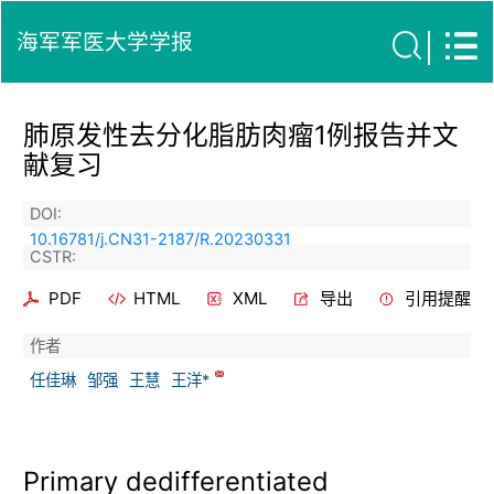
海军军医大学学报
肺原发性去分化脂肪肉瘤1例报告并文
献复习
DOI:
10.16781/j.CN31-2187/R.20230331
CSTR:
PDF
HTML
XML
导出
引用提醒
作者
任佳琳
邹强
王慧
王洋*
Primary dedifferentiated