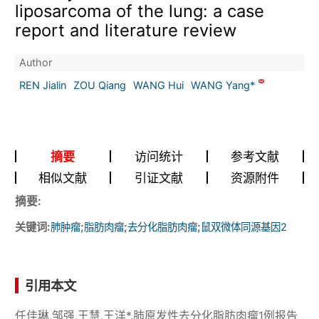
liposarcoma of the lung: a case
report and literature review
Author
REN Jialin
ZOU Qiang
WANG Hui
WANG Yang*
摘要
访问统计
参考文献
相似文献
引证文献
资源附件
摘要:
关键词:
;
;
;
肺肿瘤
脂肪肉瘤
去分化脂肪肉瘤
鼠双微体同源基因2
引用本文
任佳琳,邹强,王慧,王洋*.肺原发性去分化脂肪肉瘤1例报告