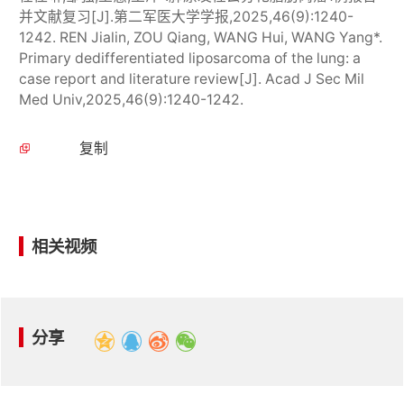
并文献复习[J].第二军医大学学报,2025,46(9):1240-
1242. REN Jialin, ZOU Qiang, WANG Hui, WANG Yang*.
Primary dedifferentiated liposarcoma of the lung: a
case report and literature review[J]. Acad J Sec Mil
Med Univ,2025,46(9):1240-1242.
复制
相关视频
分享