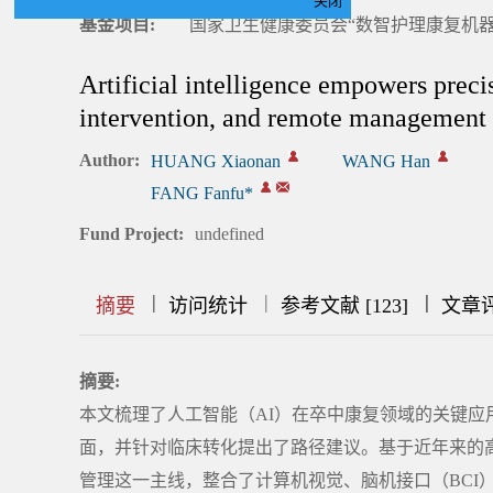
关闭
基金项目:
国家卫生健康委员会“数智护理康复机器人系
Artificial intelligence empowers precis
intervention, and remote management
Author:
HUANG Xiaonan
WANG Han
FANG Fanfu*
Fund Project:
undefined
|
|
|
|
|
|
|
摘要
访问统计
参考文献 [123]
文章
摘要:
本文梳理了人工智能（AI）在卒中康复领域的关键
面，并针对临床转化提出了路径建议。基于近年来的
管理这一主线，整合了计算机视觉、脑机接口（BCI