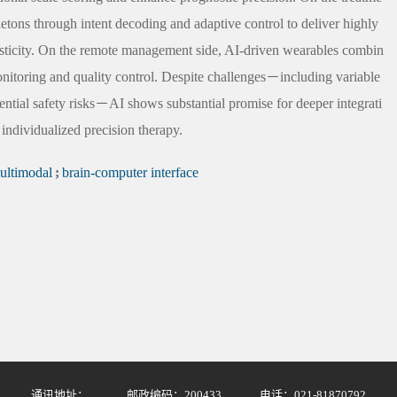
etons through intent decoding and adaptive control to deliver highly
asticity. On the remote management side, AI-driven wearables combin
itoring and quality control. Despite challenges－including variable
tential safety risks－AI shows substantial promise for deeper integrati
individualized precision therapy.
ultimodal
;
brain-computer interface
通讯地址：
邮政编码：200433
电话：021-81870792