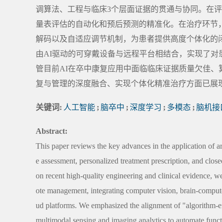
调算法、工程与临床3个层面证据的贯通与协同。在评
量表评估的自动化和预后预测的精准化。在治疗环节，
解码以及自适应调节机制，为患者提供高度个体化的
由AI驱动的可穿戴设备与远程平台相结合，实现了
管目前AI在卒中康复应用中面临临床证据质量欠佳
复与管理的深度融合、实现个体化精准治疗方面已展
关键词:
人工智能
;
脑卒中
;
深度学习
;
多模态
;
脑机接
Abstract:
This paper reviews the key advances in the application of arti
e assessment, personalized treatment prescription, and close
on recent high-quality engineering and clinical evidence, w
ote management, integrating computer vision, brain-computer
ud platforms. We emphasized the alignment of "algorithm-en
multimodal sensing and imaging analytics to automate funct