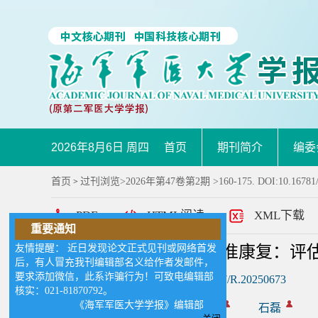
2026年8月6日 周四
首页
期刊简介
编委
首页
过刊浏览
>
2026年第47卷第2期
>160-175. DOI:10.16781
>
PDF
HTML阅读
XML下载
重要通知
友情提醒： 近日发现论文正式见刊或网络首发
人工智能赋能脑卒中精准康复：评
后，有人冒充我刊编辑部名义给作者发邮件，
要求添加微信，此系诈骗行为！可致电编辑部
DOI:
10.16781/j.CN31-2187/R.20250673
核实：021-81870792。
《海军军医大学学报》编辑部
作者:
黄潇楠
王涵
石磊