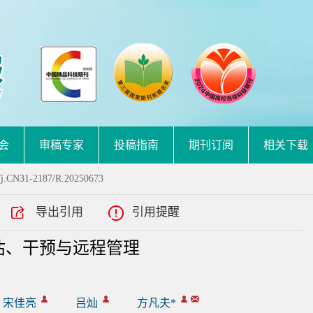
会
审稿专家
投稿指南
期刊订阅
相关下载
/j.CN31-2187/R.20250673
导出引用
引用提醒
估、干预与远程管理
宋佳亮
吕灿
方凡夫*