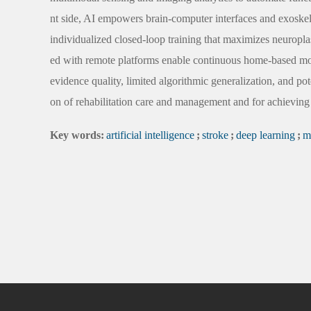
nt side, AI empowers brain-computer interfaces and exoskel
individualized closed-loop training that maximizes neuropl
ed with remote platforms enable continuous home-based mon
evidence quality, limited algorithmic generalization, and po
on of rehabilitation care and management and for achieving 
Key words:
artificial intelligence
;
stroke
;
deep learning
;
m