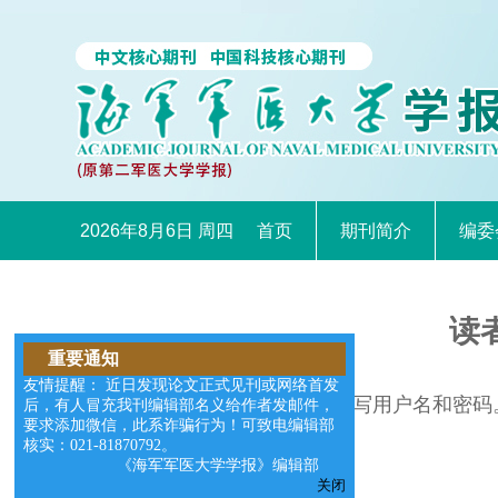
2026年8月6日 周四
首页
期刊简介
编委
读
重要通知
友情提醒： 近日发现论文正式见刊或网络首发
请在右边的输入框中填写用户名和密码
后，有人冒充我刊编辑部名义给作者发邮件，
要求添加微信，此系诈骗行为！可致电编辑部
核实：021-81870792。
《海军军医大学学报》编辑部
关闭