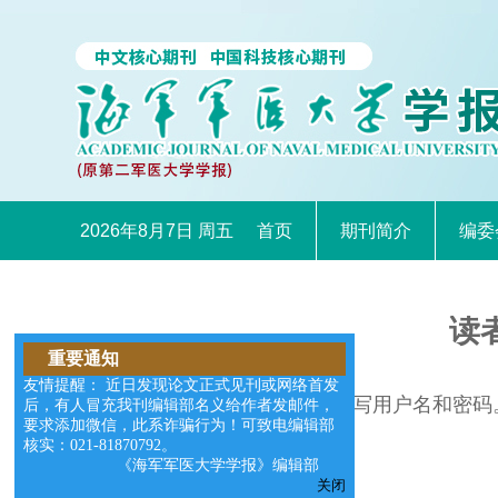
2026年8月7日 周五
首页
期刊简介
编委
读
重要通知
友情提醒： 近日发现论文正式见刊或网络首发
请在右边的输入框中填写用户名和密码
后，有人冒充我刊编辑部名义给作者发邮件，
要求添加微信，此系诈骗行为！可致电编辑部
核实：021-81870792。
《海军军医大学学报》编辑部
关闭