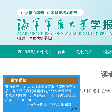
2026年8月6日 周四
首页
期刊简介
编委
读
重要通知
友情提醒： 近日发现论文正式见刊或网络首发
请在右边的输入框中填写用户名和密码
后，有人冒充我刊编辑部名义给作者发邮件，
要求添加微信，此系诈骗行为！可致电编辑部
核实：021-81870792。
《海军军医大学学报》编辑部
关闭