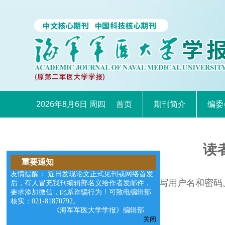
2026年8月6日 周四
首页
期刊简介
编委
读
重要通知
友情提醒： 近日发现论文正式见刊或网络首发
请在右边的输入框中填写用户名和密码
后，有人冒充我刊编辑部名义给作者发邮件，
要求添加微信，此系诈骗行为！可致电编辑部
核实：021-81870792。
《海军军医大学学报》编辑部
关闭