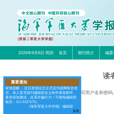
2026年8月6日 周四
首页
期刊简介
编委
读
重要通知
友情提醒： 近日发现论文正式见刊或网络首发
请在右边的输入框中填写用户名和密码
后，有人冒充我刊编辑部名义给作者发邮件，
要求添加微信，此系诈骗行为！可致电编辑部
核实：021-81870792。
《海军军医大学学报》编辑部
关闭