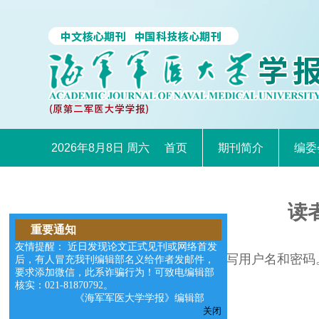
2026年8月8日 周六
首页
期刊简介
编委
读
重要通知
友情提醒： 近日发现论文正式见刊或网络首发
请在右边的输入框中填写用户名和密码
后，有人冒充我刊编辑部名义给作者发邮件，
要求添加微信，此系诈骗行为！可致电编辑部
核实：021-81870792。
《海军军医大学学报》编辑部
关闭