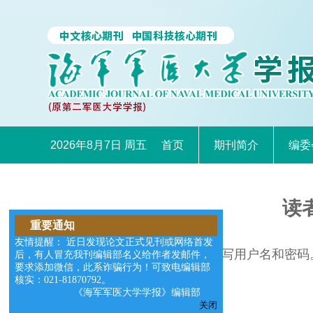
2026年8月7日 周五
首页
期刊简介
编委
读
重要通知
友情提醒： 近日发现论文正式见刊或网络首发
请在右边的输入框中填写用户名和密码
后，有人冒充我刊编辑部名义给作者发邮件，
要求添加微信，此系诈骗行为！可致电编辑部
核实：021-81870792。
《海军军医大学学报》编辑部
关闭