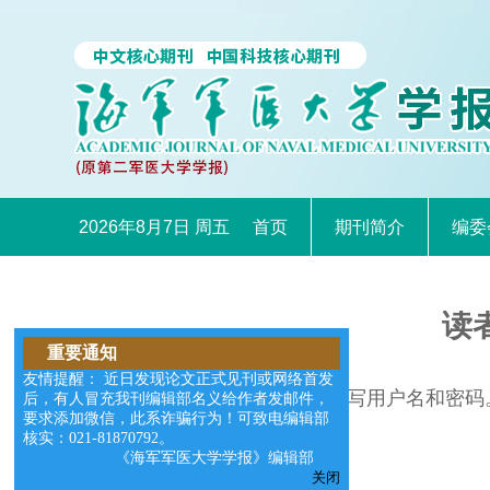
2026年8月7日 周五
首页
期刊简介
编委
读
重要通知
友情提醒： 近日发现论文正式见刊或网络首发
请在右边的输入框中填写用户名和密码
后，有人冒充我刊编辑部名义给作者发邮件，
要求添加微信，此系诈骗行为！可致电编辑部
核实：021-81870792。
《海军军医大学学报》编辑部
关闭