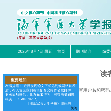
2026年8月7日 周五
首页
期刊简介
编委
读
重要通知
友情提醒： 近日发现论文正式见刊或网络首发
请在右边的输入框中填写用户名和密码
后，有人冒充我刊编辑部名义给作者发邮件，
要求添加微信，此系诈骗行为！可致电编辑部
核实：021-81870792。
《海军军医大学学报》编辑部
关闭