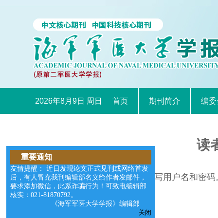
2026年8月9日 周日
首页
期刊简介
编委
读
重要通知
友情提醒： 近日发现论文正式见刊或网络首发
请在右边的输入框中填写用户名和密码
后，有人冒充我刊编辑部名义给作者发邮件，
要求添加微信，此系诈骗行为！可致电编辑部
核实：021-81870792。
《海军军医大学学报》编辑部
关闭