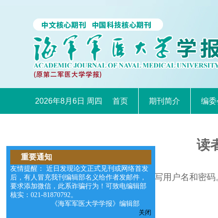
2026年8月6日 周四
首页
期刊简介
编委
读
重要通知
友情提醒： 近日发现论文正式见刊或网络首发
请在右边的输入框中填写用户名和密码
后，有人冒充我刊编辑部名义给作者发邮件，
要求添加微信，此系诈骗行为！可致电编辑部
核实：021-81870792。
《海军军医大学学报》编辑部
关闭