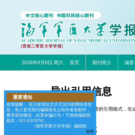
2026年8月8日 周六
首页
期刊简介
编委
导出引用信息
重要通知
友情提醒： 近日发现论文正式见刊或网络首发
您可以选择适合您需要的引用格式，生成的文件格式可以支
后，有人冒充我刊编辑部名义给作者发邮件，
要求添加微信，此系诈骗行为！可致电编辑部
核实：021-81870792。
《海军军医大学学报》编辑部
请选择导出格式
关闭