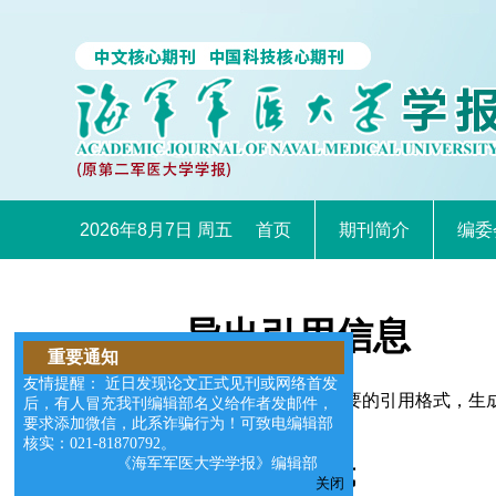
2026年8月7日 周五
首页
期刊简介
编委
导出引用信息
重要通知
友情提醒： 近日发现论文正式见刊或网络首发
您可以选择适合您需要的引用格式，生成的文件格式可以支
后，有人冒充我刊编辑部名义给作者发邮件，
要求添加微信，此系诈骗行为！可致电编辑部
核实：021-81870792。
《海军军医大学学报》编辑部
请选择导出格式
关闭