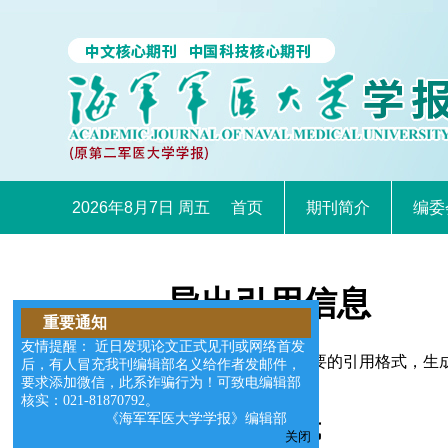
2026年8月7日 周五
首页
期刊简介
编委
导出引用信息
重要通知
友情提醒： 近日发现论文正式见刊或网络首发
您可以选择适合您需要的引用格式，生成的文件格式可以支
后，有人冒充我刊编辑部名义给作者发邮件，
要求添加微信，此系诈骗行为！可致电编辑部
核实：021-81870792。
《海军军医大学学报》编辑部
请选择导出格式
关闭