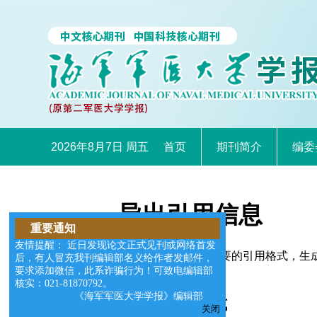
2026年8月7日 周五
首页
期刊简介
编委
导出引用信息
重要通知
友情提醒： 近日发现论文正式见刊或网络首发
您可以选择适合您需要的引用格式，生成的文件格式可以支
后，有人冒充我刊编辑部名义给作者发邮件，
要求添加微信，此系诈骗行为！可致电编辑部
核实：021-81870792。
《海军军医大学学报》编辑部
请选择导出格式
关闭