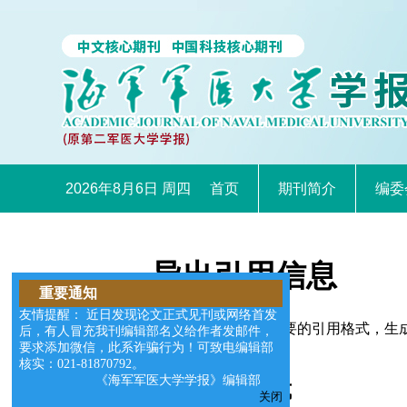
2026年8月6日 周四
首页
期刊简介
编委
导出引用信息
重要通知
友情提醒： 近日发现论文正式见刊或网络首发
您可以选择适合您需要的引用格式，生成的文件格式可以支
后，有人冒充我刊编辑部名义给作者发邮件，
要求添加微信，此系诈骗行为！可致电编辑部
核实：021-81870792。
《海军军医大学学报》编辑部
请选择导出格式
关闭