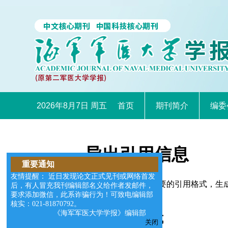
2026年8月7日 周五
首页
期刊简介
编委
导出引用信息
重要通知
友情提醒： 近日发现论文正式见刊或网络首发
您可以选择适合您需要的引用格式，生成的文件格式可以支
后，有人冒充我刊编辑部名义给作者发邮件，
要求添加微信，此系诈骗行为！可致电编辑部
核实：021-81870792。
《海军军医大学学报》编辑部
请选择导出格式
关闭