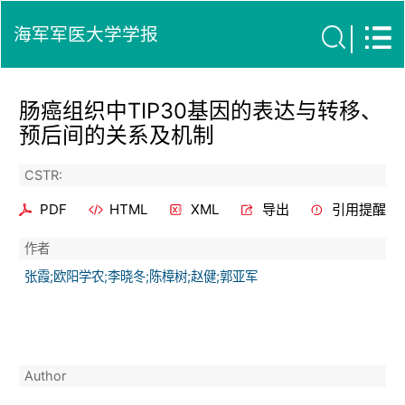
海军军医大学学报
肠癌组织中TIP30基因的表达与转移、
预后间的关系及机制
CSTR:
PDF
HTML
XML
导出
引用提醒
作者
张霞;欧阳学农;李晓冬;陈樟树;赵健;郭亚军
Author