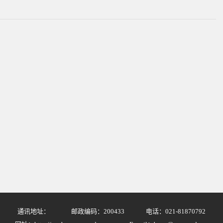
通讯地址：
邮政编码：200433
电话：021-81870792