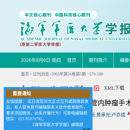
2026年8月6日 周四
首页
期刊简介
编委
首页
过刊浏览
>
2005年第26卷第5期
>579-580
>
PDF
HTML阅读
XML下载
重要通知
友情提醒： 近日发现论文正式见刊或网络首发
脊髓运动诱发电位在椎管内肿瘤手
后，有人冒充我刊编辑部名义给作者发邮件，
要求添加微信，此系诈骗行为！可致电编辑部
作者:
方明;黄坚;周晖;赵忠新;黄承光;卢亦成
核实：021-81870792。
《海军军医大学学报》编辑部