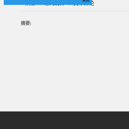
关闭
|
|
|
|
|
|
|
摘要
访问统计
文章评论
摘要: