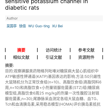
sensitive potassium channel in
diabetic rats
Author
吴国亭
徐倍
WU Guo-ting
XU Bei
摘要
访问统计
参考文献
相似文献
引证文献
资源附件
摘要:
目的:观察磺脲类药物格列吡嗪对糖尿病大鼠心肌组织中
ATP敏感性钾通道(KATP)基因表达的影响.方法:50只雌性
大鼠随机分为正常饮食组(n=10)、高脂饮食组(高脂饲料6
周,n=10)和高脂饮食+小剂量链脲佐菌素(STZ)组(糖尿病
模型组,高脂饮食6周25 mg/kg的剂量一次性腹腔注射链
脲佐菌素,n=30);尾静脉采血测定各组大鼠血糖、血TG、
Tch和血清胰岛素,采用稳态模型(HOMA)评价胰岛素抵抗