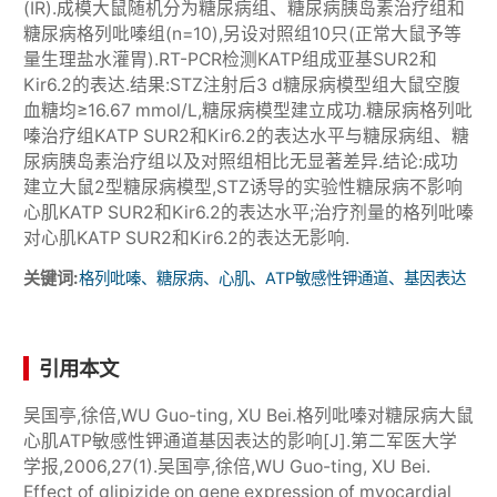
(IR).成模大鼠随机分为糖尿病组、糖尿病胰岛素治疗组和
糖尿病格列吡嗪组(n=10),另设对照组10只(正常大鼠予等
量生理盐水灌胃).RT-PCR检测KATP组成亚基SUR2和
Kir6.2的表达.结果:STZ注射后3 d糖尿病模型组大鼠空腹
血糖均≥16.67 mmol/L,糖尿病模型建立成功.糖尿病格列吡
嗪治疗组KATP SUR2和Kir6.2的表达水平与糖尿病组、糖
尿病胰岛素治疗组以及对照组相比无显著差异.结论:成功
建立大鼠2型糖尿病模型,STZ诱导的实验性糖尿病不影响
心肌KATP SUR2和Kir6.2的表达水平;治疗剂量的格列吡嗪
对心肌KATP SUR2和Kir6.2的表达无影响.
关键词:
格列吡嗪、糖尿病、心肌、ATP敏感性钾通道、基因表达
引用本文
吴国亭,徐倍,WU Guo-ting, XU Bei.格列吡嗪对糖尿病大鼠
心肌ATP敏感性钾通道基因表达的影响[J].第二军医大学
学报,2006,27(1).吴国亭,徐倍,WU Guo-ting, XU Bei.
Effect of glipizide on gene expression of myocardial