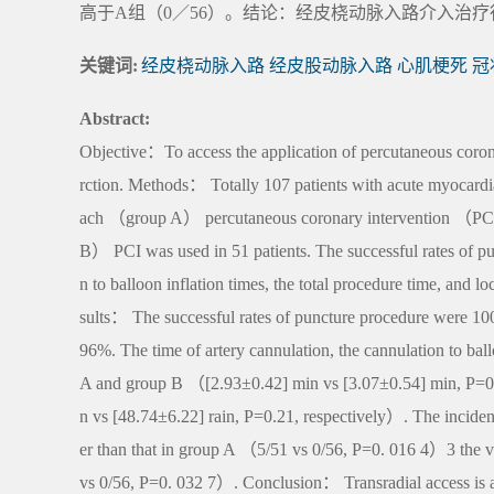
高于A组（0／56）。结论：经皮桡动脉入路介入治疗
关键词:
经皮桡动脉入路 经皮股动脉入路 心肌梗死 
Abstract:
Objective：To access the application of percutaneous coronar
rction. Methods： Totally 107 patients with acute myocardi
ach （group A） percutaneous coronary intervention （PCI）
B） PCI was used in 51 patients. The successful rates of pu
n to balloon inflation times, the total procedure time, and
sults： The successful rates of puncture procedure were 100
96%. The time of artery cannulation, the cannulation to ball
A and group B （[2.93±0.42] min vs [3.07±0.54] min, P=0.
n vs [48.74±6.22] rain, P=0.21, respectively）. The incide
er than that in group A （5/51 vs 0/56, P=0. 016 4）3 the v
vs 0/56, P=0. 032 7）. Conclusion： Transradial access is a 