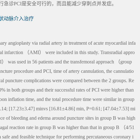
行急诊PCI是安全可行的，而且能减少穿刺点并发症。
冠状动脉介入治疗
y angioplasty via radial artery in treatment of acute myocardial infa
al infarction （AMI） were included in this study. Transradial appro
 was used in 56 patients and the transfemoral approach （group
ncture procedure and PCI, time of artery cannulation, the cannulatio
 local puncture complications were compared between the 2 groups. Re
% in both groups and their successful rates of PCI were higher than
oon inflation time, and the total procedure time were similar in group
14; [17.23±3.47] minvs [16.81±4.86] min, P=0.61; [47.04±7.53] mi
nce of bleeding and edema around puncture sites in group B was high
agal reaction rate in group B was higher than that in group B （4/51
safe and feasible technique for performing percutaneous coronary i