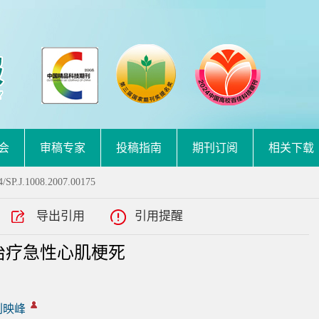
会
审稿专家
投稿指南
期刊订阅
相关下载
/SP.J.1008.2007.00175
导出引用
引用提醒
治疗急性心肌梗死
刘映峰