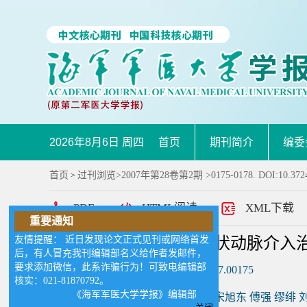
2026年8月6日 周四
首页
期刊简介
编委
首页
过刊浏览
>
2007年第28卷第2期
>0175-0178. DOI:10.3724
>
PDF
HTML阅读
XML下载
重要通知
友情提醒： 近日发现论文正式见刊或网络首发
经皮桡动脉入路直接冠状动脉介入
后，有人冒充我刊编辑部名义给作者发邮件，
要求添加微信，此系诈骗行为！可致电编辑部
DOI:
10.3724/SP.J.1008.2007.00175
核实：021-81870792。
《海军军医大学学报》编辑部
作者:
肖华 李志梁 陈爱华 宋旭东 傅强 缪绯 