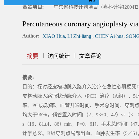
关闭
基金项目:
广东省科技计划项目（粤科计字[2004]21
Percutaneous coronary angioplasty via 
Author:
XIAO Hua, LI Zhi-liang , CHEN Ai-hua, SONG
|
|
|
|
|
|
|
摘要
访问统计
文章评论
摘要:
目的：探讨经皮桡动脉入路介入治疗在急性心肌梗死中
皮桡动脉入路冠状动脉介入（PCI）治疗（A组），5
率、PCI成功率、血管开通时间、手术总时间、穿刺点
均大于96％，鞘管置入时间[（2．93±0．42）vs（3．07
s（16．81±4．86）min，P=0．61]、手术总时间[（47
计学意义。B组穿刺点局部出血、血肿发生率（5／51，P=