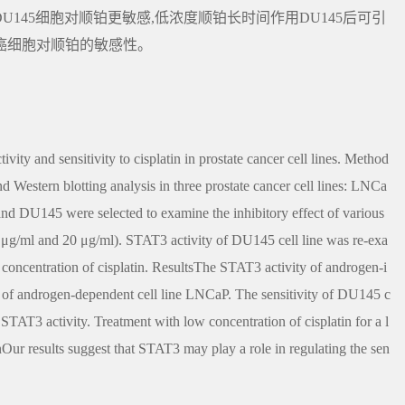
较DU145细胞对顺铂更敏感,低浓度顺铂长时间作用DU145后可引
列腺癌细胞对顺铂的敏感性。
ity and sensitivity to cisplatin in prostate cancer cell lines. Method
estern blotting analysis in three prostate cancer cell lines: LNCa
d DU145 were selected to examine the inhibitory effect of various
 2 μg/ml and 20 μg/ml). STAT3 activity of DU145 cell line was re-exa
 concentration of cisplatin. ResultsThe STAT3 activity of androgen-i
 of androgen-dependent cell line LNCaP. The sensitivity of DU145 c
 STAT3 activity. Treatment with low concentration of cisplatin for a l
r results suggest that STAT3 may play a role in regulating the sen