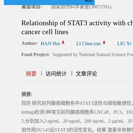
关闭
基金项目:
国家自然科学基金(30872591).
Relationship of STAT3 activity with ch
cancer cell lines
Author:
HAN Hui
LI Chun-yan
LIU Xi
Fund Project:
Supported by National Natural Science Fo
|
|
|
|
|
|
|
摘要
访问统计
文章评论
摘要:
目的 研究前列腺癌细胞系中STAT3活性与顺铂敏感性之
lotting)检测3种常见前列腺癌细胞系LNCaP、PC3
5,分别加入2 ng/ml、20 ng/ml、200 ng/ml、2
铂作用DU145后STAT3的活性变化。结果 激素非依赖