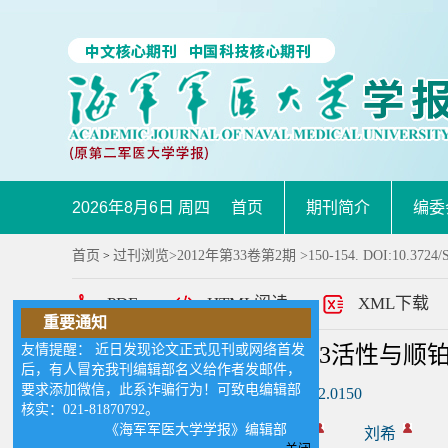
2026年8月6日 周四
首页
期刊简介
编委
首页
过刊浏览
>
2012年第33卷第2期
>150-154. DOI:10.3724/S
>
PDF
HTML阅读
XML下载
重要通知
友情提醒： 近日发现论文正式见刊或网络首发
前列腺癌细胞系中STAT3活性与顺
后，有人冒充我刊编辑部名义给作者发邮件，
要求添加微信，此系诈骗行为！可致电编辑部
DOI:
10.3724/SP.J.1008.2012.0150
核实：021-81870792。
《海军军医大学学报》编辑部
作者:
韩慧
李春燕
刘希