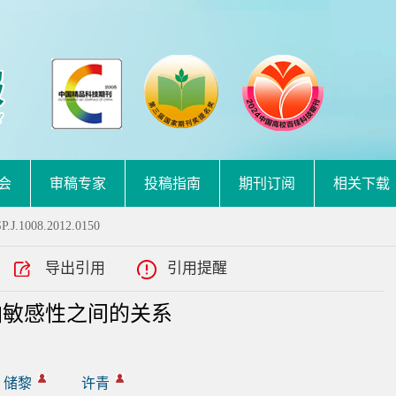
会
审稿专家
投稿指南
期刊订阅
相关下载
P.J.1008.2012.0150
导出引用
引用提醒
铂敏感性之间的关系
储黎
许青