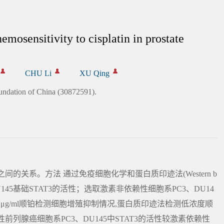
emosensitivity to cisplatin in prostate
CHU Li
XU Qing
undation of China (30872591).
间的关系。方法 通过免疫细胞化学和蛋白质印迹法(Western b
、DU145基础STAT3的活性；选取激素非依赖性细胞系PC3、DU14
 μg/ml、20 μg/ml顺铂检测细胞增殖抑制情况,蛋白质印迹法检测低浓度顺
性前列腺癌细胞系PC3、DU145中STAT3的活性较激素依赖性