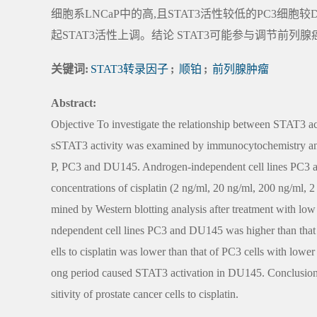
细胞系LNCaP中的高,且STAT3活性较低的PC3细胞
起STAT3活性上调。结论 STAT3可能参与调节前
关键词:
STAT3转录因子
;
顺铂
;
前列腺肿瘤
Abstract:
Objective To investigate the relationship between STAT3 activ
sSTAT3 activity was examined by immunocytochemistry and W
P, PC3 and DU145. Androgen-independent cell lines PC3 an
concentrations of cisplatin (2 ng/ml, 20 ng/ml, 200 ng/ml,
mined by Western blotting analysis after treatment with low
ndependent cell lines PC3 and DU145 was higher than that
ells to cisplatin was lower than that of PC3 cells with lower
ong period caused STAT3 activation in DU145. ConclusionOu
sitivity of prostate cancer cells to cisplatin.