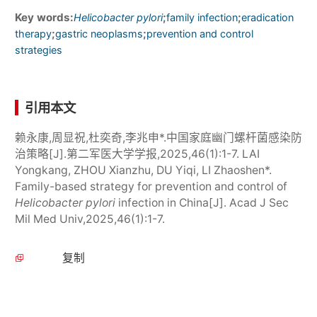
Key words:
;
;
Helicobacter pylori
family infection
eradication
;
;
therapy
gastric neoplasms
prevention and control
strategies
引用本文
赖永康,周显祝,杜奕奇,李兆申*.中国家庭幽门螺杆菌感染防
治策略[J].第二军医大学学报,2025,46(1):1-7. LAI
Yongkang, ZHOU Xianzhu, DU Yiqi, LI Zhaoshen*.
Family-based strategy for prevention and control of
Helicobacter pylori
infection in China[J]. Acad J Sec
Mil Med Univ,2025,46(1):1-7.
复制