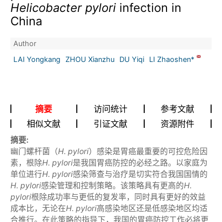
Helicobacter pylori
infection in
China
Author
LAI Yongkang
ZHOU Xianzhu
DU Yiqi
LI Zhaoshen*
摘要
访问统计
参考文献
相似文献
引证文献
资源附件
摘要:
幽门螺杆菌（
H. pylori
）感染是胃癌最重要的可控危险因
素，根除
H. pylori
是我国胃癌防控的必经之路。以家庭为
单位进行
H. pylori
感染筛查与治疗是切实符合我国国情的
H. pylori
感染管理和控制策略。该策略具有更高的
H.
pylori
根除成功率与更低的复发率，同时具有更好的效益
成本比，无论在
H. pylori
高感染地区还是低感染地区均适
合推行。在此策略的指导下，我国的胃癌防控工作必将更