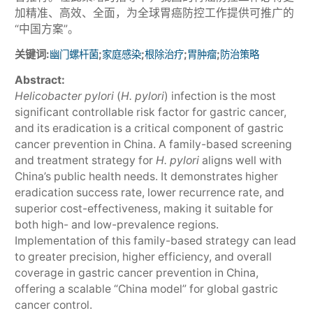
加精准、高效、全面，为全球胃癌防控工作提供可推广的
“中国方案”。
关键词:
;
;
;
;
幽门螺杆菌
家庭感染
根除治疗
胃肿瘤
防治策略
Abstract:
Helicobacter pylori
(
H. pylori
) infection is the most
significant controllable risk factor for gastric cancer,
and its eradication is a critical component of gastric
cancer prevention in China. A family-based screening
and treatment strategy for
H. pylori
aligns well with
China’s public health needs. It demonstrates higher
eradication success rate, lower recurrence rate, and
superior cost-effectiveness, making it suitable for
both high- and low-prevalence regions.
Implementation of this family-based strategy can lead
to greater precision, higher efficiency, and overall
coverage in gastric cancer prevention in China,
offering a scalable “China model” for global gastric
cancer control.