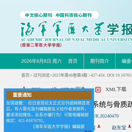
2026年8月8日 周六
首页
期刊简介
编委
首页
过刊浏览
>
2025年第46卷第4期
>427-434. DOI:10.16781
>
PDF
HTML阅读
XML下载
重要通知
友情提醒： 近日发现论文正式见刊或网络首发
免疫骨质疏松学：免疫系统与骨质
后，有人冒充我刊编辑部名义给作者发邮件，
要求添加微信，此系诈骗行为！可致电编辑部
DOI:
10.16781/j.CN31-2187/R.20240470
核实：021-81870792。
《海军军医大学学报》编辑部
作者:
郁思哲
王国威
赵东宝