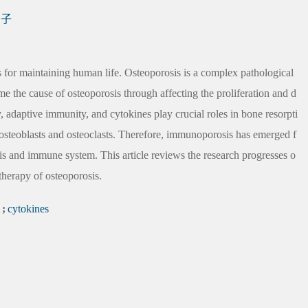
因子
for maintaining human life. Osteoporosis is a complex pathological
 the cause of osteoporosis through affecting the proliferation and d
y, adaptive immunity, and cytokines play crucial roles in bone resorpti
osteoblasts and osteoclasts. Therefore, immunoporosis has emerged f
is and immune system. This article reviews the research progresses o
herapy of osteoporosis.
;
cytokines