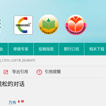
会
审稿专家
投稿指南
期刊订阅
相关下载
/j.CN31-2187/R.20240470
导出引用
引用提醒
疏松的对话
万伟