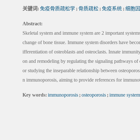
关键词:
免疫骨质疏松学
;
骨质疏松
;
免疫系统
;
细胞
Abstract:
Skeletal system and immune system are 2 important systems 
change of bone tissue. Immune system disorders have become
ifferentiation of osteoblasts and osteoclasts. Innate immunit
on and remodeling by regulating the signaling pathways of 
or studying the inseparable relationship between osteoporos
n immunoporosis, aiming to provide references for immunot
Key words:
immunoporosis
;
osteoporosis
;
immune system