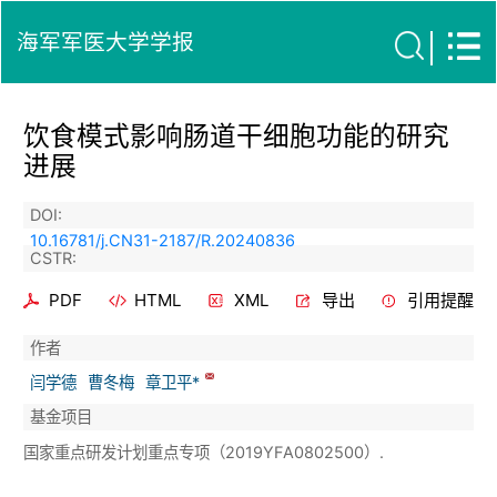
海军军医大学学报
饮食模式影响肠道干细胞功能的研究
进展
DOI:
10.16781/j.CN31-2187/R.20240836
CSTR:
PDF
HTML
XML
导出
引用提醒
作者
闫学德
曹冬梅
章卫平*
基金项目
国家重点研发计划重点专项（2019YFA0802500）.