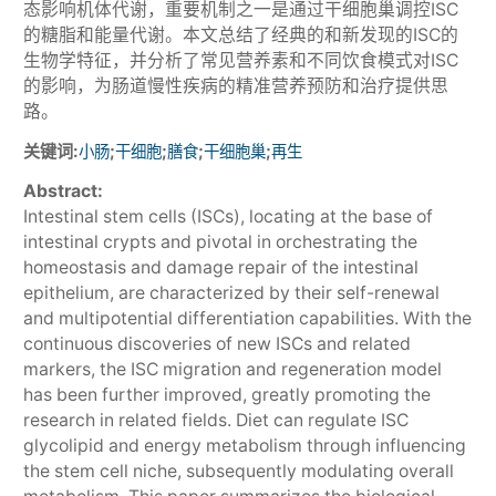
态影响机体代谢，重要机制之一是通过干细胞巢调控ISC
的糖脂和能量代谢。本文总结了经典的和新发现的ISC的
生物学特征，并分析了常见营养素和不同饮食模式对ISC
的影响，为肠道慢性疾病的精准营养预防和治疗提供思
路。
关键词:
;
;
;
;
小肠
干细胞
膳食
干细胞巢
再生
Abstract:
Intestinal stem cells (ISCs), locating at the base of
intestinal crypts and pivotal in orchestrating the
homeostasis and damage repair of the intestinal
epithelium, are characterized by their self-renewal
and multipotential differentiation capabilities. With the
continuous discoveries of new ISCs and related
markers, the ISC migration and regeneration model
has been further improved, greatly promoting the
research in related fields. Diet can regulate ISC
glycolipid and energy metabolism through influencing
the stem cell niche, subsequently modulating overall