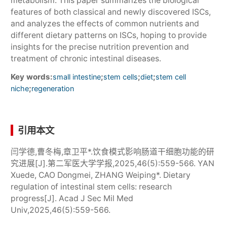
metabolism. This paper summarizes the biological
features of both classical and newly discovered ISCs,
and analyzes the effects of common nutrients and
different dietary patterns on ISCs, hoping to provide
insights for the precise nutrition prevention and
treatment of chronic intestinal diseases.
Key words:
;
;
;
small intestine
stem cells
diet
stem cell
;
niche
regeneration
引用本文
闫学德,曹冬梅,章卫平*.饮食模式影响肠道干细胞功能的研
究进展[J].第二军医大学学报,2025,46(5):559-566. YAN
Xuede, CAO Dongmei, ZHANG Weiping*. Dietary
regulation of intestinal stem cells: research
progress[J]. Acad J Sec Mil Med
Univ,2025,46(5):559-566.