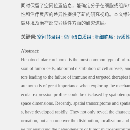
同时保留了空间位置信息，能确定分子在细胞或组织
性和治疗反应的差异性提供了新的研究视角。本文综
微环境及治疗反应异质性方面的研究进展。
关键词:
空间转录组
;
空间蛋白质组
;
肝细胞癌
;
异质
Abstract:
Hepatocellular carcinoma is the most common type of primary
sion of tumor cells, abnormal distribution of cell subsets, 
tors leading to the failure of immune and targeted therapies
arcinoma is of great importance when exploring the mechan
ecular expression profiles could be disclosed by spatiotempo
space dimensions. Recently, spatial transcriptome and spati
s, have developed rapidly. They not only reveal the characteri
ormation, but also uncover the distribution, localization and
ve for analyzing the heterogeneity of tumor microenvironmen