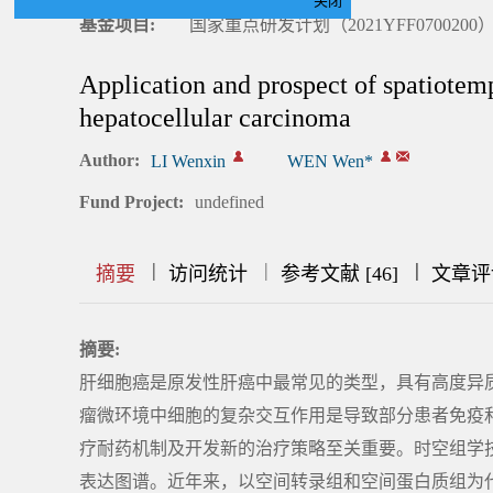
关闭
基金项目:
国家重点研发计划（2021YFF0700200）
Application and prospect of spatiotem
hepatocellular carcinoma
Author:
LI Wenxin
WEN Wen*
Fund Project:
undefined
|
|
|
|
|
|
|
摘要
访问统计
参考文献 [46]
文章评
摘要:
肝细胞癌是原发性肝癌中最常见的类型，具有高度异
瘤微环境中细胞的复杂交互作用是导致部分患者免疫
疗耐药机制及开发新的治疗策略至关重要。时空组学
表达图谱。近年来，以空间转录组和空间蛋白质组为