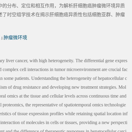
中的分布、定位和相互作用，为解析肝细胞癌肿瘤微环境异质
述了时空组学技术在揭示肝细胞癌异质性包括细胞亚群、肿瘤
性
;
肿瘤微环境
 liver cancer, with high heterogeneity. The differential gene expres
and complex cell interactions in tumor microenvironment are crucial fac
 in some patients. Understanding the heterogeneity of hepatocellular c
ism of drug resistance and developing new treatment strategies. Mol
ral omics at the tissue and cellular levels across continuous time and
al proteomics, the representative of spatiotemporal omics technologie
stics of tissue expression profiles while retaining spatial location inf
 interaction of molecules in cells or tissues, providing a new perspecti
t and the difference of therapeutic responses in hepatocellular carci