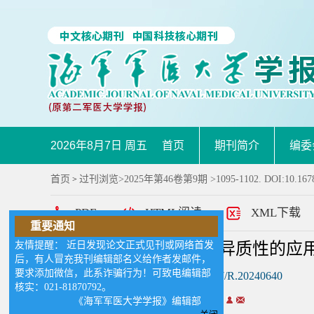
2026年8月7日 周五
首页
期刊简介
编委
首页
过刊浏览
>
2025年第46卷第9期
>1095-1102. DOI:10.167
>
PDF
HTML阅读
XML下载
重要通知
友情提醒： 近日发现论文正式见刊或网络首发
时空组学揭示肝细胞癌异质性的应
后，有人冒充我刊编辑部名义给作者发邮件，
要求添加微信，此系诈骗行为！可致电编辑部
DOI:
10.16781/j.CN31-2187/R.20240640
核实：021-81870792。
《海军军医大学学报》编辑部
作者:
李汶欣
文文*