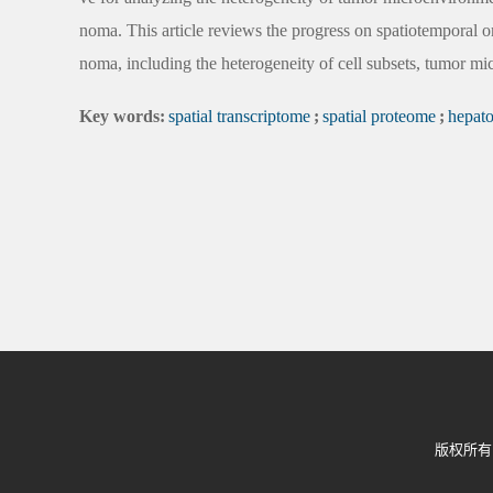
noma. This article reviews the progress on spatiotemporal om
noma, including the heterogeneity of cell subsets, tumor m
Key words:
spatial transcriptome
;
spatial proteome
;
hepato
版权所有