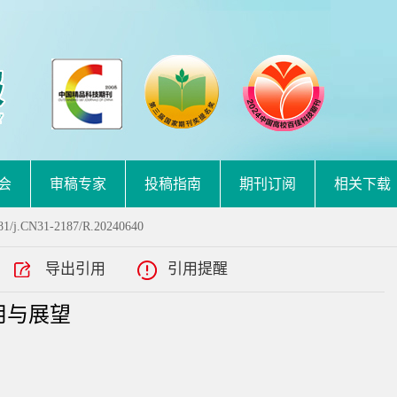
会
审稿专家
投稿指南
期刊订阅
相关下载
81/j.CN31-2187/R.20240640
导出引用
引用提醒
用与展望