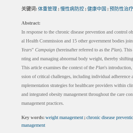
关键词:
体重管理
;
慢性病防控
;
健康中国
;
预防性治
Abstract:
In response to the chronic disease prevention and control ob
al Health Commission and 15 other government bodies join
Years
"
Campaign
(hereinafter referred to as the
Plan
). This
nting and managing abnormal body weight, thereby shifting t
This article examines the context of the
Plan
's introduction
ssion of critical challenges, including individual adherenc
mplementation strategies for healthcare providers within clin
and integrated obesity management throughout the care cont
management practices.
Key words:
weight management
;
chronic disease preventi
management