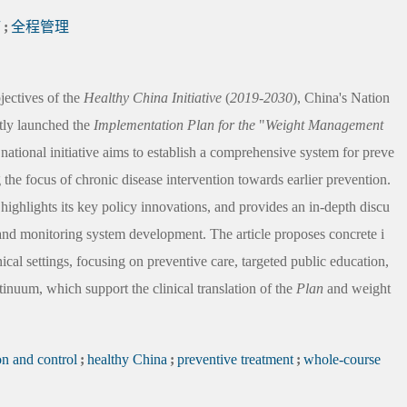
疗
;
全程管理
jectives of the
Healthy China Initiative
(
2019
-
2030
), China's Nation
tly launched the
Implementation Plan for the
"
Weight Management
 national initiative aims to establish a comprehensive system for preve
he focus of chronic disease intervention towards earlier prevention.
, highlights its key policy innovations, and provides an in-depth discu
e and monitoring system development. The article proposes concrete i
ical settings, focusing on preventive care, targeted public education,
inuum, which support the clinical translation of the
Plan
and weight
on and control
;
healthy China
;
preventive treatment
;
whole-course