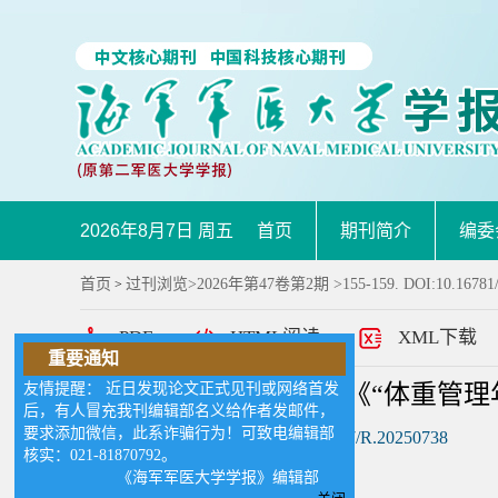
2026年8月7日 周五
首页
期刊简介
编委
首页
过刊浏览
>
2026年第47卷第2期
>155-159. DOI:10.16781
>
PDF
HTML阅读
XML下载
重要通知
友情提醒： 近日发现论文正式见刊或网络首发
“治未病”与全程管理：《“体重管
后，有人冒充我刊编辑部名义给作者发邮件，
要求添加微信，此系诈骗行为！可致电编辑部
DOI:
10.16781/j.CN31-2187/R.20250738
核实：021-81870792。
《海军军医大学学报》编辑部
作者:
王奇金*