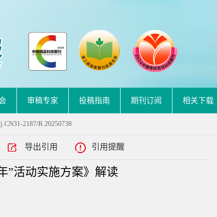
会
审稿专家
投稿指南
期刊订阅
相关下载
/j.CN31-2187/R.20250738
导出引用
引用提醒
理年”活动实施方案》解读